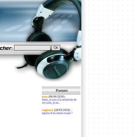
scez
:
(06/06/2026)
Salut, je suis à la recherche de
ces sons, je ne...
raptorz
:
(28/03/2026)
reprise d'un instru ricain ?