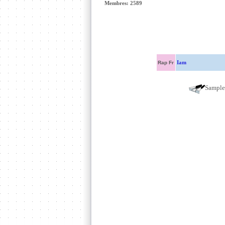
Membres: 2589
Iam
Rap Fr
Sampl