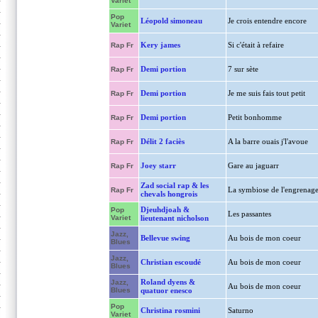
Variet
Pop
Léopold simoneau
Je crois entendre encore
Variet
Kery james
Si c'était à refaire
Rap Fr
Demi portion
7 sur sète
Rap Fr
Demi portion
Je me suis fais tout petit
Rap Fr
Demi portion
Petit bonhomme
Rap Fr
Délit 2 faciès
A la barre ouais j'l'avoue
Rap Fr
Joey starr
Gare au jaguarr
Rap Fr
Zad social rap & les
La symbiose de l'engrenag
Rap Fr
chevals hongrois
Djeuhdjoah &
Pop
Les passantes
Variet
lieutenant nicholson
Jazz,
Bellevue swing
Au bois de mon coeur
Blues
Jazz,
Christian escoudé
Au bois de mon coeur
Blues
Roland dyens &
Jazz,
Au bois de mon coeur
Blues
quatuor enesco
Pop
Christina rosmini
Saturno
Variet