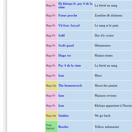
Dj khéops ft. psy 4 de la
La fierté au sang
Rap Fr
rime
Futur proche
Zombies & dolmens
Rap Fr
Vii feat. fayçal
Le sang et le pain
Rap Fr
Salif
Dur d'y croire
Rap Fr
Swift guad
Hématomes
Rap Fr
Hugo tsr
Plaisirs tristes
Rap Fr
Psy 4 de la rime
La fierté au sang
Rap Fr
Iam
Murs
Rap Fr
The homestretch
Shoot the pianist
Rap Us
Iam
Pharaon reviens
Rap Fr
Iam
Khéops appartient à l'horiz
Rap Fr
Sunkiss
We go back
Rap Us
Pop
Beatles
Yellow submarine
Variet