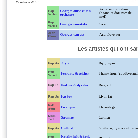
Membres: 2589
Aimez-vous brahms
Georges auric et son
Pop
(quand tu dors près de
Variet
orchestre
moi)
Pop
Georges moustaki
Sarah
Variet
Jazz,
Georges van eps
And i love her
Blues
Les artistes qui ont s
Jay-z
Big pimpin
Rap Us
Pop
Ferrante & teicher
Theme from "goodbye agai
Variet
Rap Fr
Nedoua & dj rolex
Biograff
Fat joe
Livin' fat
Rap Us
RnB,
En vogue
Those dogs
Soul
Elec.
Stromae
Carmen
Tech.
Outkast
Southernplayalisticadillac
Rap Us
Natalie holt & jack
Pop