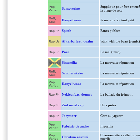
Supplique pour être enterré
Pop
Sanseverino
Variet
la plage de sète
RnB,
Danyel waro
Je me suis fait tout petit
Soul
Spitch
Bancs publics
Rap Fr
Al'tarba feat. qualm
Walk with the beast (remix)
Rap Us
Paco
Le mal (intro)
Rap Fr
Sinsemilia
La mauvaise réputation
Reggae
RnB,
Sandra nkake
La mauvaise réputation
Soul
Pop
Danyel waro
La mauvaise réputation
Variet
Nekfeu feat. doum's
La ballade du frémont
Rap Fr
Zad social rap
Hors pistes
Rap Fr
Joeystarr
Gare au jaguarr
Rap Fr
Pop
Fabrizio de andré
Il gorilla
Variet
Chansonnette à celle qui res
Pop
Christina rosmini
Variet
pucelle