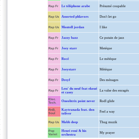
Le téléphone arabe
Présumé coupable
Rap Fr
Assorted phlavors
Don't let go
Rap Us
Montell jordan
I like
Rap Us
Jazzy bazz
Ce putain de jazz
Rap Fr
Joey starr
Metéque
Rap Fr
Rocé
Le métèque
Rap Fr
Joeystarr
Métèque
Rap Fr
Dreyf
Des ménages
Rap Fr
Less' du neuf feat ekoué
La valse des enragés
Rap Fr
et casey
Elec.
Oneohtrix point never
Rodl glide
Tech.
Kaytranada feat. don
RnB,
Feel a way
Soul
toliver
Mobb deep
Thug muzik
Rap Us
Henri rené & his
Pop
My prayer
Variet
orchestra