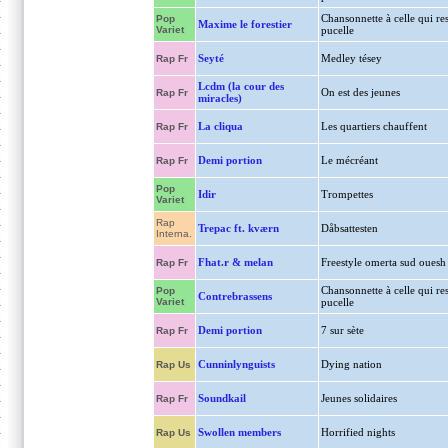
Chansonnette à celle qui res
Pop
Maxime le forestier
Variet
pucelle
Seyté
Medley tésey
Rap Fr
Lcdm (la cour des
On est des jeunes
Rap Fr
miracles)
La cliqua
Les quartiers chauffent
Rap Fr
Demi portion
Le mécréant
Rap Fr
Pop
Idir
Trompettes
Variet
Rap
Trepac ft. kværn
Dåbsattesten
Interna.
Fhat.r & melan
Freestyle omerta sud ouesh
Rap Fr
Chansonnette à celle qui res
Pop
Contrebrassens
Variet
pucelle
Demi portion
7 sur sète
Rap Fr
Cunninlynguists
Dying nation
Rap Us
Soundkail
Jeunes solidaires
Rap Fr
Swollen members
Horrified nights
Rap Us