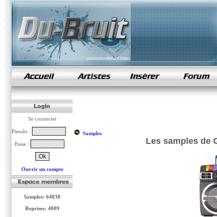
samples de rap
Se connecter
Pseudo :
Samples
Les samples de G
Passe :
Ouvrir un compte
Samples: 64838
Reprises: 4009