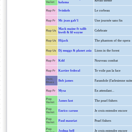
Rivals theme
Variet
halama
Svinkels
Le corbeau
Rap Fr
Mc jean gab'1
Une journée sans fin
Rap Fr
Mack maine ft talib
Celebrate
Rap Us
kweli & lil wayne
Hijack
The phantom of the opera
Rap Us
Dj muggs & planet asia
Lions in the forest
Rap Us
Kdd
Nouveau combat
Rap Fr
Kartier federal
Te voile pas la face
Rap Fr
Jazz,
Bob james
Farandole (l'arlesienne suit
Blues
Mysa
En attendant...
Rap Fr
Pop
James last
The pearl fishers
Variet
Pop
Enrico caruso
Je crois entendre encore
Variet
Pop
Paul mauriat
Pearl fishers
Variet
Pop
Joshua bell
Je crois entendre encore