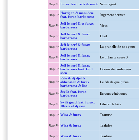
Furax feat. reda & sendo
Sans regret
Rap Fr
Hartigan & mani deïz
Jugement dernier
Rap Fr
feat. furax barbarossa
Jeff le nerf & et furax
Virus
Rap Fr
barbarossa
Jeff le nerf & furax
Duel
Rap Fr
barbarossa
Jeff le nerf & furax
La prunelle de nos yeux
Rap Fr
barbarossa
Jeff le nerf & furax
Le préau te cause 3
Rap Fr
barbarossa
Jeff le nerf & furax
Rap Fr
barbarossa feat. kool
Océans de couleuvres
shen
Relo & dj djel &
Rap Fr
akhenaton & furax
Le fils de quelqu'un
barbarossa & lino
Scylla feat. furax
Erreurs génétiques
Rap Fr
barbarossa
Swift guad feat. furax,
Libérez la bête
Rap Fr
10vers et dj vice
Wira & furax
Traitrise
Rap Fr
Wira & furax
Traitrise
Rap Fr
Wira & furax
Traitrise
Rap Fr