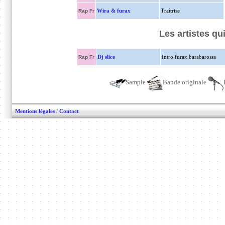
Wira & furax
Traîtrise
Rap Fr
Les artistes q
Dj slice
Intro furax barabarossa
Rap Fr
Sample
Bande originale
Mentions légales
/
Contact