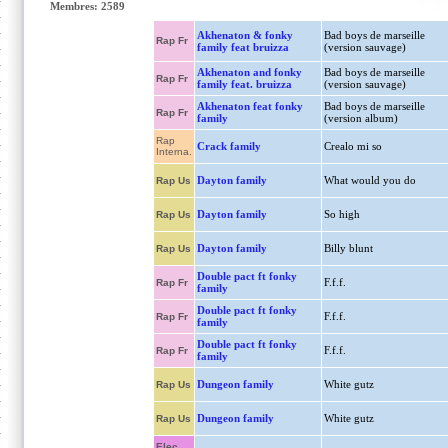
Membres: 2589
Akhenaton & fonky
Bad boys de marseille
Rap Fr
family feat bruizza
(version sauvage)
Akhenaton and fonky
Bad boys de marseille
Rap Fr
family feat. bruizza
(version sauvage)
Akhenaton feat fonky
Bad boys de marseille
Rap Fr
family
(version album)
Rap
Crack family
Crealo mi so
Interna.
Dayton family
What would you do
Rap Us
Dayton family
So high
Rap Us
Dayton family
Billy blunt
Rap Us
Double pact ft fonky
F.f.f.
Rap Fr
family
Double pact ft fonky
F.f.f.
Rap Fr
family
Double pact ft fonky
F.f.f.
Rap Fr
family
Dungeon family
White gutz
Rap Us
Dungeon family
White gutz
Rap Us
Elec.