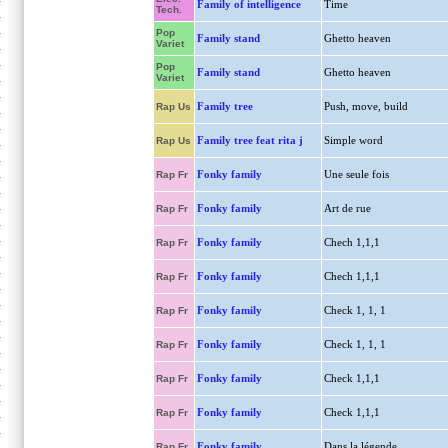
Family of intelligence
Time
Tech.
Pop
Family stand
Ghetto heaven
Variet
Pop
Family stand
Ghetto heaven
Variet
Family tree
Push, move, build
Rap Us
Family tree feat rita j
Simple word
Rap Us
Fonky family
Une seule fois
Rap Fr
Fonky family
Art de rue
Rap Fr
Fonky family
Chech 1,1,1
Rap Fr
Fonky family
Chech 1,1,1
Rap Fr
Fonky family
Check 1, 1, 1
Rap Fr
Fonky family
Check 1, 1, 1
Rap Fr
Fonky family
Check 1,1,1
Rap Fr
Fonky family
Check 1,1,1
Rap Fr
Fonky family
Dans la légende
Rap Fr