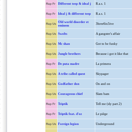
Different teep & ideal j
R.a.s. 1
Rap Fr
Ideal j & different teep
R.a.s. 1
Rap Fr
Old world disorder et
3hree6ix5ive
Rap Us
eminem
Swolts
A gangster's affair
Rap Us
Mc shan
Got to be funky
Rap Us
Jungle brothers
Because i got it like that
Rap Us
De puta madre
La primera
Rap Fr
A tribe called quest
Skypager
Rap Us
Godfather don
On and on
Rap Us
Courageous chief
Slam bam
Rap Us
Triptik
Tell me (sly part.2)
Rap Fr
Triptik feat. d'oz
Le piège
Rap Fr
Foreign legion
Underground
Rap Us