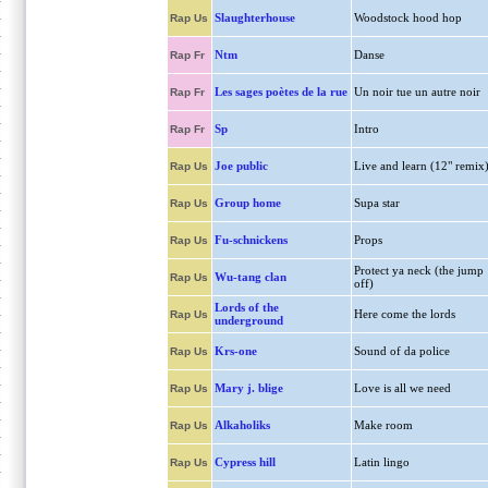
Slaughterhouse
Woodstock hood hop
Rap Us
Ntm
Danse
Rap Fr
Les sages poètes de la rue
Un noir tue un autre noir
Rap Fr
Sp
Intro
Rap Fr
Joe public
Live and learn (12" remix
Rap Us
Group home
Supa star
Rap Us
Fu-schnickens
Props
Rap Us
Protect ya neck (the jump
Wu-tang clan
Rap Us
off)
Lords of the
Here come the lords
Rap Us
underground
Krs-one
Sound of da police
Rap Us
Mary j. blige
Love is all we need
Rap Us
Alkaholiks
Make room
Rap Us
Cypress hill
Latin lingo
Rap Us