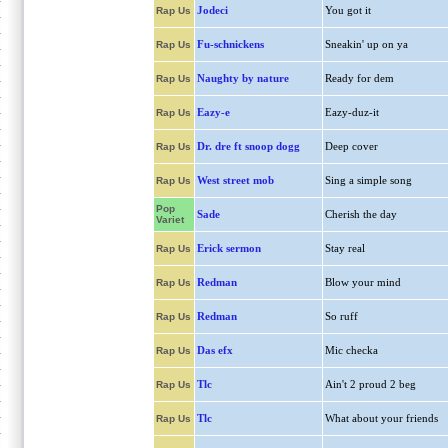
Jodeci
You got it
Rap Us
Fu-schnickens
Sneakin' up on ya
Rap Us
Naughty by nature
Ready for dem
Rap Us
Eazy-e
Eazy-duz-it
Rap Us
Dr. dre ft snoop dogg
Deep cover
Rap Us
West street mob
Sing a simple song
Rap Us
Pop
Sade
Cherish the day
Variet
Erick sermon
Stay real
Rap Us
Redman
Blow your mind
Rap Us
Redman
So ruff
Rap Us
Das efx
Mic checka
Rap Us
Tlc
Ain't 2 proud 2 beg
Rap Us
Tlc
What about your friends
Rap Us