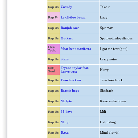
Cassidy
Take it
Rap Us
Le célèbre bauza
Lady
Rap Fr
Doujah raze
Spinmata
Rap Us
Outkast
Spottieottiedopalicious
Rap Us
Elec.
Meat beat manifesto
I got the fear (pt ii)
Tech.
Stezo
Crazy noise
Rap Us
Teyana taylor feat.
RnB,
Hurry
Soul
kanye west
Fu-schnickens
True fu-schnick
Rap Us
Beastie boys
Shadrach
Rap Us
Mc lyte
K-rocks the house
Rap Us
88-keys
Milf
Rap Us
M.o.p.
G-building
Rap Us
D.o.c.
Mind blowin'
Rap Us