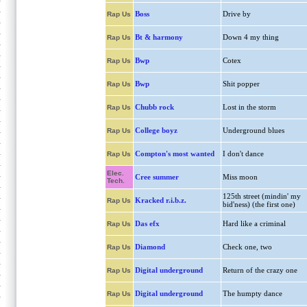
Boss
Drive by
Rap Us
Bt & harmony
Down 4 my thing
Rap Us
Bwp
Cotex
Rap Us
Bwp
Shit popper
Rap Us
Chubb rock
Lost in the storm
Rap Us
College boyz
Underground blues
Rap Us
Compton's most wanted
I don't dance
Rap Us
Elec.
Cree summer
Miss moon
Tech.
125th street (mindin' my
Kracked r.i.b.z.
Rap Us
bid'ness) (the first one)
Das efx
Hard like a criminal
Rap Us
Diamond
Check one, two
Rap Us
Digital underground
Return of the crazy one
Rap Us
Digital underground
The humpty dance
Rap Us