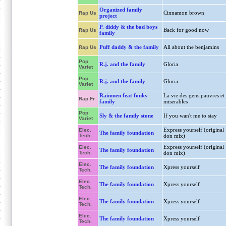
Organized family
Cinnamon brown
Rap Us
project
P. diddy & the bad boys
Back for good now
Rap Us
family
Puff daddy & the family
All about the benjamins
Rap Us
Pop
R.j. and the family
Gloria
Variet
Pop
R.j. and the family
Gloria
Variet
Rainmen feat fonky
La vie des gens pauvres et
Rap Fr
family
miserables
Pop
Sly & the family stone
If you wan't me to stay
Variet
Express yourself (original
Elec.
The family foundation
Tech.
don mix)
Express yourself (original
Elec.
The family foundation
Tech.
don mix)
Elec.
The family foundation
Xpress yourself
Tech.
Elec.
The family foundation
Xpress yourself
Tech.
Elec.
The family foundation
Xpress yourself
Tech.
Elec.
The family foundation
Xpress yourself
Tech.