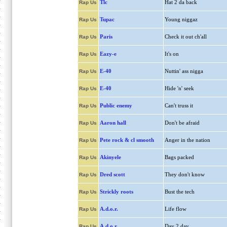
Tlc
Hat 2 da back
Rap Us
Tupac
Young niggaz
Rap Us
Paris
Check it out ch'all
Rap Us
Eazy-e
It's on
Rap Us
E-40
Nuttin' ass nigga
Rap Us
E-40
Hide 'n' seek
Rap Us
Public enemy
Can't truss it
Rap Us
Aaron hall
Don't be afraid
Rap Us
Pete rock & cl smooth
Anger in the nation
Rap Us
Akinyele
Bags packed
Rap Us
Dred scott
They don't know
Rap Us
Strickly roots
Bust the tech
Rap Us
A.d.o.r.
Life flow
Rap Us
A.d.o.r.
Day 2 day
Rap Us