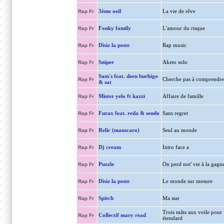
3ème oeil
La vie de rêve
Rap Fr
Fonky family
L'amour du risque
Rap Fr
Disiz la peste
Rap music
Rap Fr
Sniper
Aketo solo
Rap Fr
Sam's feat. deen burbigo
Cherche pas à comprendre
Rap Fr
& sat
Mister yelo ft kazzi
Affaire de famille
Rap Fr
Furax feat. reda & sendo
Sans regret
Rap Fr
Relic (manscaro)
Seul au monde
Rap Fr
Dj cream
Intro face a
Rap Fr
Puzzle
On perd not' vie à la gagn
Rap Fr
Disiz la peste
Le monde sur mesure
Rap Fr
Spitch
Ma star
Rap Fr
Trois mâts aux voile pour
Collectif mary read
Rap Fr
étendard