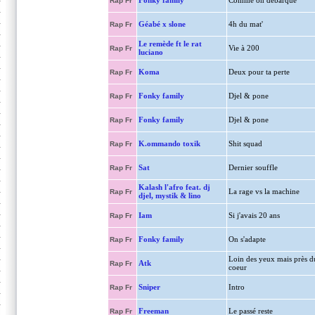
Fonky family
Comme on débarque
Rap Fr
Géabé x slone
4h du mat'
Rap Fr
Le remède ft le rat
Vie à 200
Rap Fr
luciano
Koma
Deux pour ta perte
Rap Fr
Fonky family
Djel & pone
Rap Fr
Fonky family
Djel & pone
Rap Fr
K.ommando toxik
Shit squad
Rap Fr
Sat
Dernier souffle
Rap Fr
Kalash l'afro feat. dj
La rage vs la machine
Rap Fr
djel, mystik & lino
Iam
Si j'avais 20 ans
Rap Fr
Fonky family
On s'adapte
Rap Fr
Loin des yeux mais près d
Atk
Rap Fr
coeur
Sniper
Intro
Rap Fr
Freeman
Le passé reste
Rap Fr