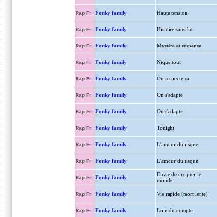
Fonky family
Haute tension
Rap Fr
Fonky family
Histoire sans fin
Rap Fr
Fonky family
Mystère et suspense
Rap Fr
Fonky family
Nique tout
Rap Fr
Fonky family
On respecte ça
Rap Fr
Fonky family
On s'adapte
Rap Fr
Fonky family
On s'adapte
Rap Fr
Fonky family
Tonight
Rap Fr
Fonky family
L'amour du risque
Rap Fr
Fonky family
L'amour du risque
Rap Fr
Envie de croquer le
Fonky family
Rap Fr
monde
Fonky family
Vie rapide (mort lente)
Rap Fr
Fonky family
Loin du compte
Rap Fr