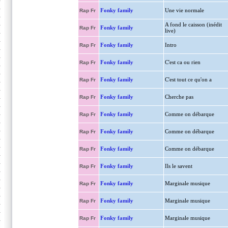
Fonky family
Une vie normale
Rap Fr
A fond le caisson (inédit
Fonky family
Rap Fr
live)
Fonky family
Intro
Rap Fr
Fonky family
C'est ca ou rien
Rap Fr
Fonky family
C'est tout ce qu'on a
Rap Fr
Fonky family
Cherche pas
Rap Fr
Fonky family
Comme on débarque
Rap Fr
Fonky family
Comme on débarque
Rap Fr
Fonky family
Comme on débarque
Rap Fr
Fonky family
Ils le savent
Rap Fr
Fonky family
Marginale musique
Rap Fr
Fonky family
Marginale musique
Rap Fr
Fonky family
Marginale musique
Rap Fr