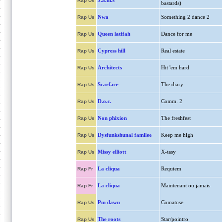
J.a.m.s
Rap Us
bastards)
Nwa
Something 2 dance 2
Rap Us
Queen latifah
Dance for me
Rap Us
Cypress hill
Real estate
Rap Us
Architects
Hit 'em hard
Rap Us
Scarface
The diary
Rap Us
D.o.c.
Comm. 2
Rap Us
Non phixion
The freshfest
Rap Us
Dysfunkshunal familee
Keep me high
Rap Us
Missy elliott
X-tasy
Rap Us
La cliqua
Requiem
Rap Fr
La cliqua
Maintenant ou jamais
Rap Fr
Pm dawn
Comatose
Rap Us
The roots
Star/pointro
Rap Us