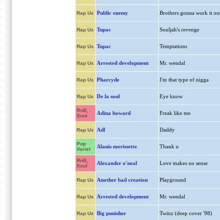
Public enemy
Brothers gonna work it ou
Rap Us
Tupac
Souljah's revenge
Rap Us
Tupac
Temptations
Rap Us
Arrested development
Mr. wendal
Rap Us
Pharcyde
I'm that type of nigga
Rap Us
De la soul
Eye know
Rap Us
RnB,
Adina howard
Freak like me
Soul
Adl
Daddy
Rap Us
Pop
Alanis morissette
Thank u
Variet
RnB,
Alexander o'neal
Love makes no sense
Soul
Another bad creation
Playground
Rap Us
Arrested development
Mr. wendal
Rap Us
Big punisher
Twinz (deep cover '98)
Rap Us