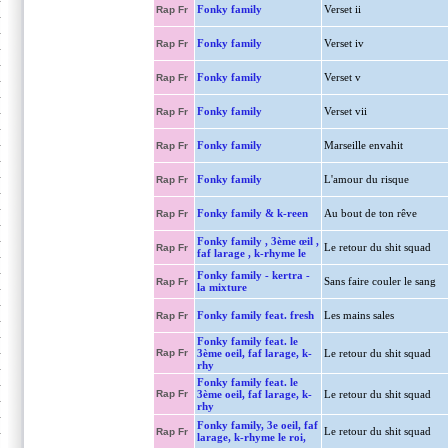
Fonky family
Verset ii
Rap Fr
Fonky family
Verset iv
Rap Fr
Fonky family
Verset v
Rap Fr
Fonky family
Verset vii
Rap Fr
Fonky family
Marseille envahit
Rap Fr
Fonky family
L'amour du risque
Rap Fr
Fonky family & k-reen
Au bout de ton rêve
Rap Fr
Fonky family , 3ème œil ,
Le retour du shit squad
Rap Fr
faf larage , k-rhyme le
Fonky family - kertra -
Sans faire couler le sang
Rap Fr
la mixture
Fonky family feat. fresh
Les mains sales
Rap Fr
Fonky family feat. le
Rap Fr
3ème oeil, faf larage, k-
Le retour du shit squad
rhy
Fonky family feat. le
Rap Fr
3ème oeil, faf larage, k-
Le retour du shit squad
rhy
Fonky family, 3e oeil, faf
Le retour du shit squad
Rap Fr
larage, k-rhyme le roi,