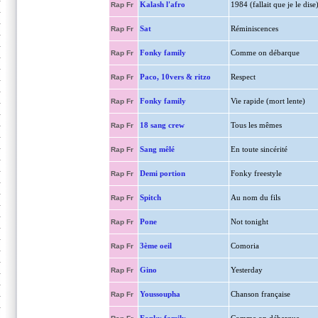
Kalash l'afro
1984 (fallait que je le dise
Rap Fr
Sat
Réminiscences
Rap Fr
Fonky family
Comme on débarque
Rap Fr
Paco, 10vers & ritzo
Respect
Rap Fr
Fonky family
Vie rapide (mort lente)
Rap Fr
18 sang crew
Tous les mêmes
Rap Fr
Sang mêlé
En toute sincérité
Rap Fr
Demi portion
Fonky freestyle
Rap Fr
Spitch
Au nom du fils
Rap Fr
Pone
Not tonight
Rap Fr
3ème oeil
Comoria
Rap Fr
Gino
Yesterday
Rap Fr
Youssoupha
Chanson française
Rap Fr