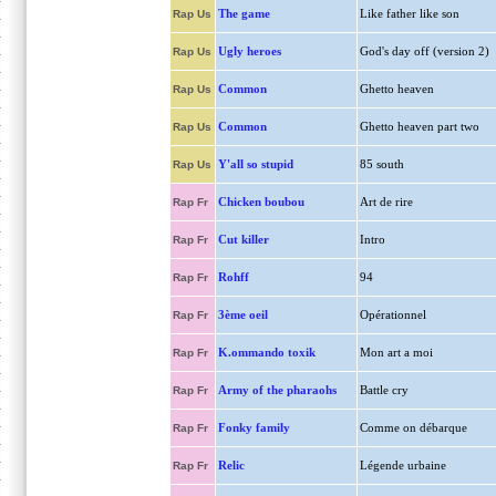
The game
Like father like son
Rap Us
Ugly heroes
God's day off (version 2)
Rap Us
Common
Ghetto heaven
Rap Us
Common
Ghetto heaven part two
Rap Us
Y'all so stupid
85 south
Rap Us
Chicken boubou
Art de rire
Rap Fr
Cut killer
Intro
Rap Fr
Rohff
94
Rap Fr
3ème oeil
Opérationnel
Rap Fr
K.ommando toxik
Mon art a moi
Rap Fr
Army of the pharaohs
Battle cry
Rap Fr
Fonky family
Comme on débarque
Rap Fr
Relic
Légende urbaine
Rap Fr