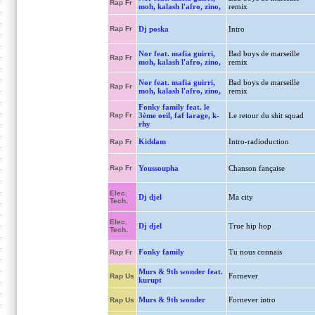
Rap Fr
moh, kalash l'afro, zino,
remix
Rap Fr
Dj poska
Intro
Nor feat. mafia guirri,
Bad boys de marseille
Rap Fr
moh, kalash l'afro, zino,
remix
Nor feat. mafia guirri,
Bad boys de marseille
Rap Fr
moh, kalash l'afro, zino,
remix
Fonky family feat. le
Rap Fr
3ème oeil, faf larage, k-
Le retour du shit squad
rhy
Kiddam
Intro-radioduction
Rap Fr
Rap Fr
Youssoupha
Chanson fançaise
Elec.
Dj djel
Ma city
Tech.
Elec.
Dj djel
True hip hop
Tech.
Fonky family
Tu nous connais
Rap Fr
Murs & 9th wonder feat.
Fornever
Rap Us
kurupt
Murs & 9th wonder
Fornever intro
Rap Us