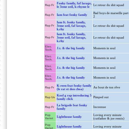
Fonky family, faf larage,
Le retour du shit squad
Rap Fr
le 3eme oeil, k-rhyme le
Bad boys de marseille part
Iam feat fonky family
Rap Fr
2
Iam ft. fonky family,
Rap Fr
3eme oeil, faf larage,
Le retour du shit squad
k.rhy
Iam ft. fonky family,
Rap Fr
3eme oeil, faf larage,
Le retour du shit squad
k.rhy
Elec.
J.t. & the big family
Moments in soul
Tech.
Elec.
J.t. & the big family
Moments in soul
Tech.
Elec.
J.t. & the big family
Moments in soul
Tech.
Elec.
J.t. & the big family
Moments in soul
Tech.
K-reen feat fonky family
Au bout de ton rêve
Rap Fr
(le rat et don choa)
Kool g rap introducing 5
Pimped out
Rap Us
family click
La brigade feat fonky
Inconnue
Rap Fr
family
Loving every minute
Pop
Lighthouse family
Variet
(cutfather & joe remix)
Pop
Lighthouse family
Loving every minute
Variet