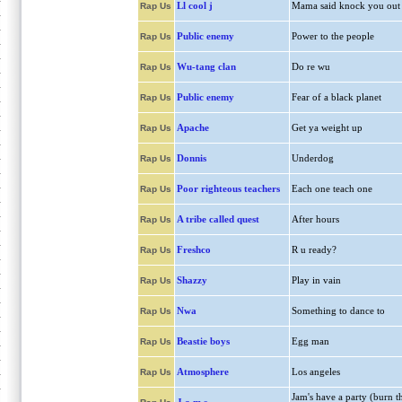
Ll cool j
Mama said knock you out
Rap Us
Public enemy
Power to the people
Rap Us
Wu-tang clan
Do re wu
Rap Us
Public enemy
Fear of a black planet
Rap Us
Apache
Get ya weight up
Rap Us
Donnis
Underdog
Rap Us
Poor righteous teachers
Each one teach one
Rap Us
A tribe called quest
After hours
Rap Us
Freshco
R u ready?
Rap Us
Shazzy
Play in vain
Rap Us
Nwa
Something to dance to
Rap Us
Beastie boys
Egg man
Rap Us
Atmosphere
Los angeles
Rap Us
Jam's have a party (burn t