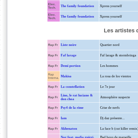
Elec.
The family foundation
Xpress yourself
Tech.
Elec.
The family foundation
Xpress yourself
Tech.
Les artistes
Liste noire
Quartier nord
Rap Fr
Faf larage
Faf larage & stormbringa
Rap Fr
Demi portion
Les hommes
Rap Fr
Rap
Makisa
La rosa de los vientos
Interna.
La constellation
Le 7e jour
Rap Fr
Lino, le rat luciano &
Atmosphère suspecte
Rap Fr
don choa
Psy4 de la rime
Crise de nerfs
Rap Fr
Iam
Dj daz présente...
Rap Fr
Akhenaton
La face b (cut killer remix
Rap Fr
Nor feat. mafia guirri,
Bad boys de marseille