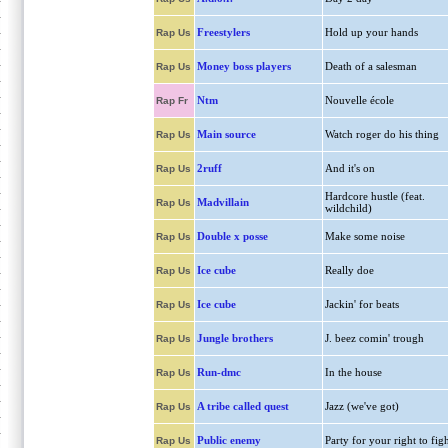
Freestylers
Hold up your hands
Rap Us
Money boss players
Death of a salesman
Rap Us
Ntm
Nouvelle école
Rap Fr
Main source
Watch roger do his thing
Rap Us
2ruff
And it's on
Rap Us
Hardcore hustle (feat.
Madvillain
Rap Us
wildchild)
Double x posse
Make some noise
Rap Us
Ice cube
Really doe
Rap Us
Ice cube
Jackin' for beats
Rap Us
Jungle brothers
J. beez comin' trough
Rap Us
Run-dmc
In the house
Rap Us
A tribe called quest
Jazz (we've got)
Rap Us
Public enemy
Party for your right to fig
Rap Us