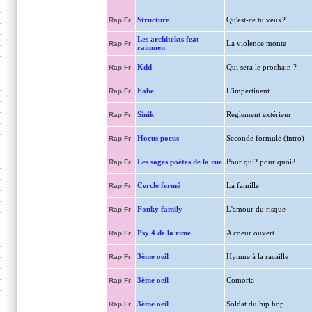
Structure
Qu'est-ce tu veux?
Rap Fr
Les architekts feat
La violence monte
Rap Fr
rainmen
Kdd
Qui sera le prochain ?
Rap Fr
Fabe
L'impertinent
Rap Fr
Sinik
Reglement extérieur
Rap Fr
Hocus pocus
Seconde formule (intro)
Rap Fr
Les sages poètes de la rue
Pour qui? pour quoi?
Rap Fr
Cercle fermé
La famille
Rap Fr
Fonky family
L'amour du risque
Rap Fr
Psy 4 de la rime
A coeur ouvert
Rap Fr
3ème oeil
Hymne à la racaille
Rap Fr
3ème oeil
Comoria
Rap Fr
3ème oeil
Soldat du hip hop
Rap Fr