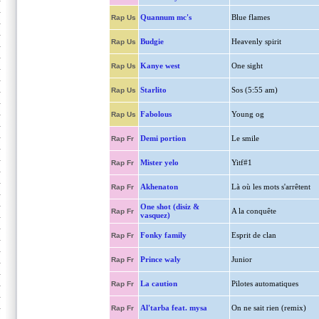
Quannum mc's
Blue flames
Rap Us
Budgie
Heavenly spirit
Rap Us
Kanye west
One sight
Rap Us
Starlito
Sos (5:55 am)
Rap Us
Fabolous
Young og
Rap Us
Demi portion
Le smile
Rap Fr
Mister yelo
Yitf#1
Rap Fr
Akhenaton
Là où les mots s'arrêtent
Rap Fr
One shot (disiz &
A la conquête
Rap Fr
vasquez)
Fonky family
Esprit de clan
Rap Fr
Prince waly
Junior
Rap Fr
La caution
Pilotes automatiques
Rap Fr
Al'tarba feat. mysa
On ne sait rien (remix)
Rap Fr