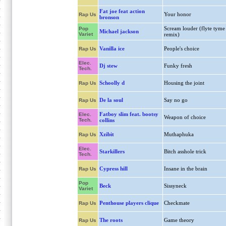
Fat joe feat action
Your honor
Rap Us
bronson
Scream louder (flyte tyme
Pop
Michael jackson
Variet
remix)
Vanilla ice
People's choice
Rap Us
Elec.
Dj stew
Funky fresh
Tech.
Schoolly d
Housing the joint
Rap Us
De la soul
Say no go
Rap Us
Fatboy slim feat. bootsy
Elec.
Weapon of choice
Tech.
collins
Xzibit
Muthaphuka
Rap Us
Elec.
Starkillers
Bitch asshole trick
Tech.
Cypress hill
Insane in the brain
Rap Us
Pop
Beck
Sissyneck
Variet
Penthouse players clique
Checkmate
Rap Us
The roots
Game theory
Rap Us