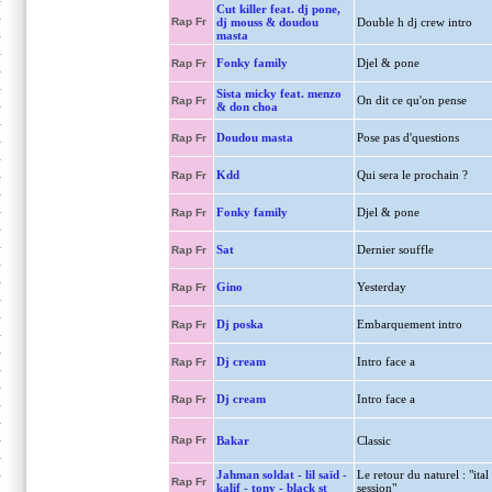
Cut killer feat. dj pone,
Rap Fr
dj mouss & doudou
Double h dj crew intro
masta
Fonky family
Djel & pone
Rap Fr
Sista micky feat. menzo
On dit ce qu'on pense
Rap Fr
& don choa
Doudou masta
Pose pas d'questions
Rap Fr
Kdd
Qui sera le prochain ?
Rap Fr
Fonky family
Djel & pone
Rap Fr
Sat
Dernier souffle
Rap Fr
Gino
Yesterday
Rap Fr
Dj poska
Embarquement intro
Rap Fr
Dj cream
Intro face a
Rap Fr
Dj cream
Intro face a
Rap Fr
Rap Fr
Bakar
Classic
Jahman soldat - lil saïd -
Le retour du naturel : "ital
Rap Fr
kalif - tony - black st
session"