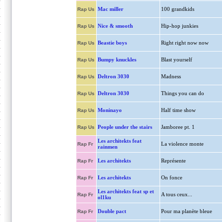
Mac miller
100 grandkids
Rap Us
Nice & smooth
Hip-hop junkies
Rap Us
Beastie boys
Right right now now
Rap Us
Bumpy knuckles
Blast yourself
Rap Us
Deltron 3030
Madness
Rap Us
Deltron 3030
Things you can do
Rap Us
Moninayo
Half time show
Rap Us
People under the stairs
Jamboree pt. 1
Rap Us
Les architekts feat
La violence monte
Rap Fr
rainmen
Les architekts
Représente
Rap Fr
Les architekts
On fonce
Rap Fr
Les architekts feat sp et
A tous ceux...
Rap Fr
ol1ku
Double pact
Pour ma planète bleue
Rap Fr