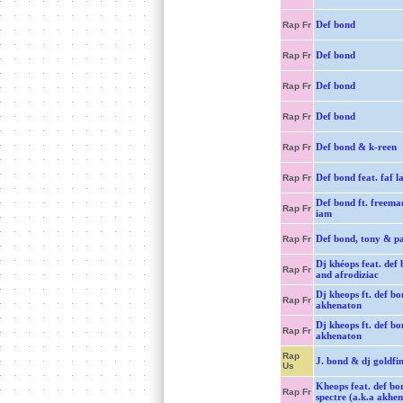
Def bond
Rap Fr
Def bond
Rap Fr
Def bond
Rap Fr
Def bond
Rap Fr
Def bond & k-reen
Rap Fr
Def bond feat. faf l
Rap Fr
Def bond ft. freema
Rap Fr
iam
Def bond, tony & p
Rap Fr
Dj khéops feat. def
Rap Fr
and afrodiziac
Dj kheops ft. def b
Rap Fr
akhenaton
Dj kheops ft. def b
Rap Fr
akhenaton
Rap
J. bond & dj goldfi
Us
Kheops feat. def bo
Rap Fr
spectre (a.k.a akhe