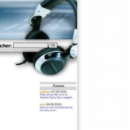
raptorz
:
(07/08/2026)
What About My Love by
Johnnie Taylor Qui a samplé...
scez
:
(06/06/2026)
Salut, je suis à la recherche de
ces sons, je ne...