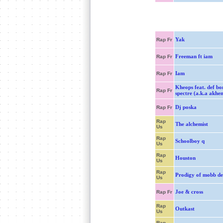
Yak
Rap Fr
Freeman ft iam
Rap Fr
Iam
Rap Fr
Kheops feat. def b
Rap Fr
spectre (a.k.a akhe
Dj poska
Rap Fr
Rap
The alchemist
Us
Rap
Schoolboy q
Us
Rap
Houston
Us
Rap
Prodigy of mobb de
Us
Joe & cross
Rap Fr
Rap
Outkast
Us
Rap