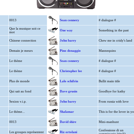
0013
Sean connery
# dialogue #
Que la musique soit ce
One way
Something in the past
mot
Chinese connection
John barry
Chew me in crisly's land
Demain je meurs
Pino donaggio
Mannequins
Le thème
Sean connery
# dialogue #
Le thème
Christopher lee
# dialogue #
Plus de monde
Lalo schifrin
Bullit main title
Qui sait au fond
Dave grusin
Goodbye for kathy
Sexion v.i.p.
John barry
From russia with love
Le thème...
Shalamar
This is for the lover in y
0013
David shire
Mini-manhunt
Confessione di un
Les groupes représentent
Riz ortolani
commissario (titoli)