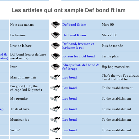
Les artistes qui ont samplé Def bond ft iam
Note aux nanars
Def bond & iam
Mars-00
Le barème
Def bond ft iam
Mars 2000
Def bond, freeman et
Live de la base
Plus de monde
k.rhyme le roi
ond &
Def bond (secret defense
K-reen feat. def bond
Tu me plais
naton)
vocal remix)
Kheops feat. def bond &
Intro
Hip hop marseillais
faf larage
That's the way i've always
Man of many hats
Lou bond
heard it should be
I'm good (ft. bj the
Lou bond
To the establishement
chicago kid & punch)
My promise
Lou bond
To the establishment
ep
Trials of love
Lou bond
To the establishment
Monsieur joe
Lou bond
To the establishment
Wailin'
Lou bond
To the establishment