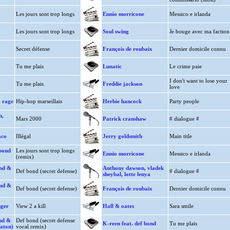
Les jours sont trop longs
Ennio morricone
Messico e irlanda
Les jours sont trop longs
Soul swing
Je bouge avec ma faction
Secret défense
François de roubaix
Dernier domicile connu
Tu me plais
Lunatic
Le crime paie
I don't want to lose your
Tu me plais
Freddie jackson
love
a rage
Hip-hop marseillais
Herbie hancock
Party people
n,
Mars 2000
Patrick cranshaw
# dialogue #
aco
Illégal
Jerry goldsmith
Main title
 bond
Les jours sont trop longs
Ennio morricone
Messico e irlanda
(remix)
ond &
Anthony dawson, vladek
Def bond (secret defense)
# dialogue #
sheybal, lotte lenya
ond &
Def bond (secret defense)
François de roubaix
Dernier domicile connu
nger
View 2 a kill
Hall & oates
Sara smile
nd &
Def bond (secret defense
K-reen feat. def bond
Tu me plais
naton)
vocal remix)