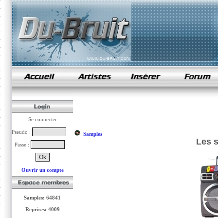
samples de rap
Se connecter
Pseudo :
Samples
Les s
Passe :
Ouvrir un compte
Samples: 64841
Reprises: 4009