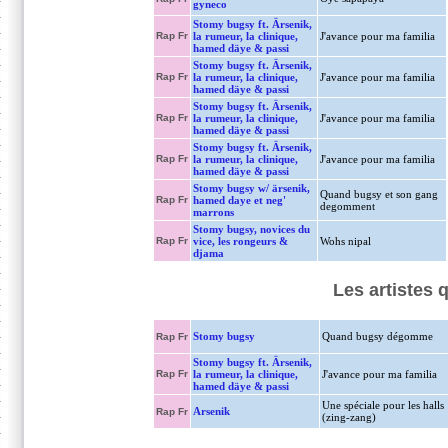
gyneco
Stomy bugsy ft. Ärsenik,
Rap Fr
la rumeur, la clinique,
J'avance pour ma familia
hamed däye & passi
Stomy bugsy ft. Ärsenik,
Rap Fr
la rumeur, la clinique,
J'avance pour ma familia
hamed däye & passi
Stomy bugsy ft. Ärsenik,
Rap Fr
la rumeur, la clinique,
J'avance pour ma familia
hamed däye & passi
Stomy bugsy ft. Ärsenik,
Rap Fr
la rumeur, la clinique,
J'avance pour ma familia
hamed däye & passi
Stomy bugsy w/ ärsenik,
Quand bugsy et son gang
Rap Fr
hamed daye et neg'
degomment
marrons
Stomy bugsy, novices du
Rap Fr
vice, les rongeurs &
Wohs nipal
djama
Les artistes
Stomy bugsy
Quand bugsy dégomme
Rap Fr
Stomy bugsy ft. Ärsenik,
Rap Fr
la rumeur, la clinique,
J'avance pour ma familia
hamed däye & passi
Une spéciale pour les halls
Arsenik
Rap Fr
(zing-zang)