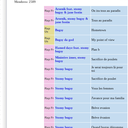
Membres: 2589
Arsenik feat. stomy
On ira tous au paradis
Rap Fr
bugsy & jane fostin
Arsenik, stomy bugsy &
Tous au paradis
Rap Fr
jane fostin
Rap
Bugsy
Hometown
Us
Rap
Bugsy da god
My point of view
Us
Hamed daye feat. stomy
Plan b
Rap Fr
bugsy
Ministère ämer, stomy
Sacrifice de poulets
Rap Fr
bugsy
Je serai toujours là pour
Stomy bugsy
Rap Fr
toi
Stomy bugsy
Sacrifice de poulet
Rap Fr
Stomy bugsy
Vous les femmes
Rap Fr
Stomy bugsy
J'avance pour ma familia
Rap Fr
Stomy bugsy
Brève evasion
Rap Fr
Stomy bugsy
Brève évasion
Rap Fr
Stomy bugsy
Quand bugsy dégomme
Rap Fr