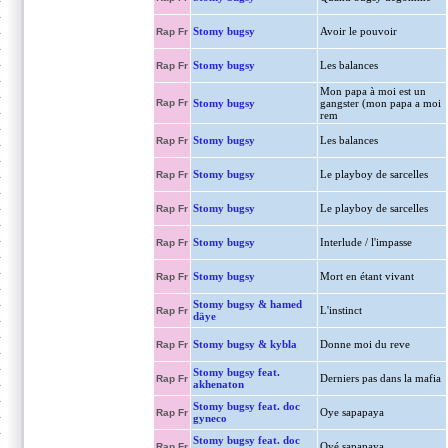
Stomy bugsy
Avoir le pouvoir
Rap Fr
Stomy bugsy
Les balances
Rap Fr
Mon papa à moi est un
Rap Fr
Stomy bugsy
gangster (mon papa a moi
rem
Stomy bugsy
Les balances
Rap Fr
Stomy bugsy
Le playboy de sarcelles
Rap Fr
Stomy bugsy
Le playboy de sarcelles
Rap Fr
Stomy bugsy
Interlude / l'impasse
Rap Fr
Stomy bugsy
Mort en étant vivant
Rap Fr
Stomy bugsy & hamed
L'instinct
Rap Fr
däye
Stomy bugsy & kybla
Donne moi du reve
Rap Fr
Stomy bugsy feat.
Derniers pas dans la mafia
Rap Fr
akhenaton
Stomy bugsy feat. doc
Oye sapapaya
Rap Fr
gyneco
Stomy bugsy feat. doc
Oyé sapapaya
Rap Fr