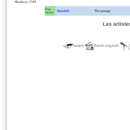
Membres: 2589
Pop
Autodafe
The passage
Variet
Les artist
Sample
Bande originale