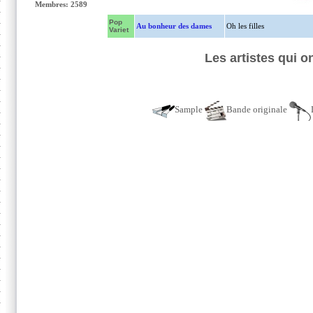
Membres: 2589
Pop
Au bonheur des dames
Oh les filles
Variet
Les artistes qui 
Sample
Bande originale