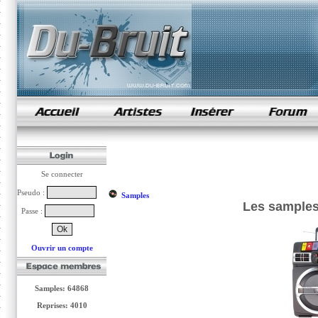
samples de rap
Se connecter
Pseudo :
Samples
Les samples
Passe :
Ouvrir un compte
Samples: 64868
Reprises: 4010