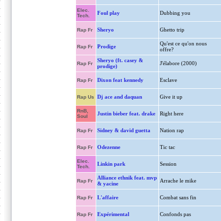
Elec.
Foul play
Dubbing you
Tech.
Sheryo
Ghetto trip
Rap Fr
Qu'est ce qu'on nous
Prodige
Rap Fr
offre?
Sheryo (ft. casey &
J'élabore (2000)
Rap Fr
prodige)
Dixon feat kennedy
Esclave
Rap Fr
Dj ace and daquan
Give it up
Rap Us
RnB,
Justin bieber feat. drake
Right here
Soul
Sidney & david guetta
Nation rap
Rap Fr
Odezenne
Tic tac
Rap Fr
Elec.
Linkin park
Session
Tech.
Alliance ethnik feat. mvp
Arrache le mike
Rap Fr
& yacine
L'affaire
Combat sans fin
Rap Fr
Expérimental
Confonds pas
Rap Fr