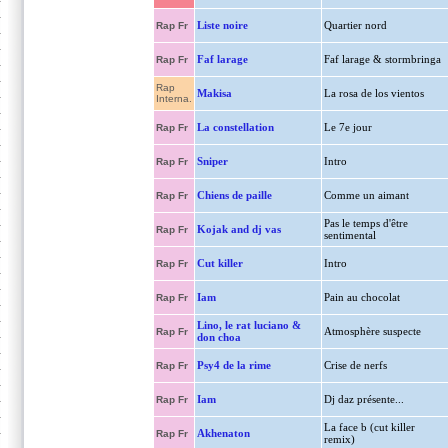
Liste noire
Quartier nord
Rap Fr
Faf larage
Faf larage & stormbringa
Rap Fr
Rap
Makisa
La rosa de los vientos
Interna.
La constellation
Le 7e jour
Rap Fr
Sniper
Intro
Rap Fr
Chiens de paille
Comme un aimant
Rap Fr
Pas le temps d'être
Kojak and dj vas
Rap Fr
sentimental
Cut killer
Intro
Rap Fr
Iam
Pain au chocolat
Rap Fr
Lino, le rat luciano &
Atmosphère suspecte
Rap Fr
don choa
Psy4 de la rime
Crise de nerfs
Rap Fr
Iam
Dj daz présente...
Rap Fr
La face b (cut killer
Akhenaton
Rap Fr
remix)