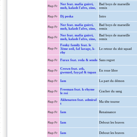
Nor feat. mafia guirri,
Bad boys de marseille
Rap Fr
moh, kalash l'afro, zino,
remix
Dj poska
Intro
Rap Fr
Nor feat. mafia guirri,
Bad boys de marseille
Rap Fr
moh, kalash l'afro, zino,
remix
Nor feat. mafia guirri,
Bad boys de marseille
Rap Fr
moh, kalash l'afro, zino,
remix
Fonky family feat. le
Rap Fr
3ème oeil, faf larage, k-
Le retour du shit squad
rhy
Furax feat. reda & sendo
Sans regret
Rap Fr
Crown feat. atk,
En roue libre
Rap Fr
gwenzel, fayçal & tupan
Iam
La part du démon
Rap Fr
Freeman feat. k-rhyme
Cracher du sang
Rap Fr
le roi
Akhenaton feat. admiral
Ma tête tourne
Rap Fr
t
Iam
Renaissance
Rap Fr
Iam
Debout les braves
Rap Fr
Iam
Debout les braves
Rap Fr