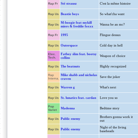
Sté strausz
C'est la même histoire
Rap Fr
Beastie boys
So what'cha want
Rap Us
M-boogie feat mykill
Wanna be an mc?
Rap Us
miers & freddie foxxx
1995
Flingue dessus
Rap Fr
Outerspace
Cold day in hell
Rap Us
Fatboy slim feat. bootsy
Elec.
Weapon of choice
Tech.
collins
The beatnuts
Highly recognized
Rap Us
Mike shabb and nicholas
Rap
Save the joker
Interna.
craven
Warren g
What's next
Rap Us
St. lunatics feat. cardan
Love you so
Rap Us
Pop
Madonna
Bedtime story
Variet
Brothers gonna work it
Public enemy
Rap Us
out
Night of the living
Public enemy
Rap Us
baseheads