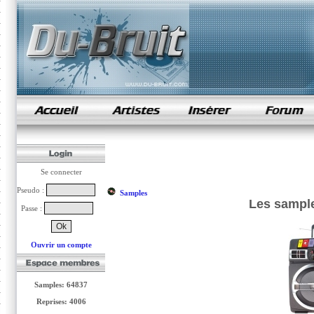
samples de rap
Se connecter
Pseudo :
Samples
Les sample
Passe :
Ouvrir un compte
Samples: 64837
Reprises: 4006