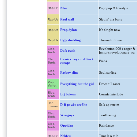
Rap Fr
Ntm
Popopop !! freestyle
Paul wall
Sippin' tha barre
Rap Us
Prop dylan
It's alright now
Rap Us
Ugly duckling
The end of time
Rap Us
Revolution 909 ( roger &
Elec.
Daft punk
Tech.
junior's revolutionary wa
Cassö x raye x d block
Elec.
Prada
Tech.
europe
Elec.
Fatboy slim
Soul surfing
Tech.
Pop
Everything but the girl
Downhill racer
Variet
Elec.
Ltj bukem
Cosmic interlude
Tech.
Rap
D-fi powèt revòlte
Sa k ap rete m
Interna.
Elec.
Wiseguys
Trailblazing
Tech.
Elec.
Oppidan
Raindance
Tech.
Nekfeu
Time b.o.m.b
Rap Fr