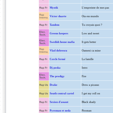
Mystik
L'empreinte de mes pas
Rap Fr
Rap
Victor duarte
Oia ess mundo
Interna.
Tandem
Tu croyais quoi ?
Rap Fr
Elec.
Greens keepers
Low and sweet
Tech.
Elec.
Swedish house mafia
It gets better
Tech.
Rap
Vlad dobrescu
Oameni ca mine
Interna.
Cercle fermé
La famille
Rap Fr
Dj poska
Intro
Rap Fr
Elec.
The prodigy
Fire
Tech.
Drake
Drew a picasso
Rap Us
South central cartel
I get my roll on
Rap Us
Sexion d'assaut
Black shady
Rap Fr
Pyroman et neda
Piroman
Rap Fr