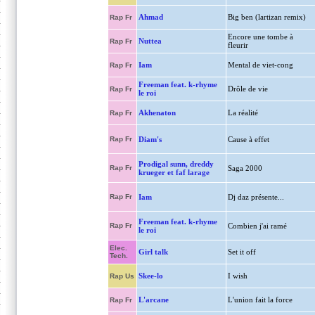
Ahmad
Big ben (lartizan remix)
Rap Fr
Encore une tombe à
Nuttea
Rap Fr
fleurir
Iam
Mental de viet-cong
Rap Fr
Freeman feat. k-rhyme
Drôle de vie
Rap Fr
le roi
Akhenaton
La réalité
Rap Fr
Rap Fr
Diam's
Cause à effet
Prodigal sunn, dreddy
Rap Fr
Saga 2000
krueger et faf larage
Rap Fr
Iam
Dj daz présente...
Freeman feat. k-rhyme
Rap Fr
Combien j'ai ramé
le roi
Elec.
Girl talk
Set it off
Tech.
Skee-lo
I wish
Rap Us
L'arcane
L'union fait la force
Rap Fr