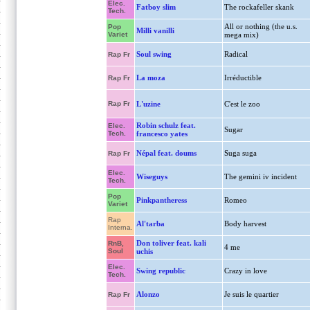
Elec.
Fatboy slim
The rockafeller skank
Tech.
All or nothing (the u.s.
Pop
Milli vanilli
Variet
mega mix)
Soul swing
Radical
Rap Fr
La moza
Irréductible
Rap Fr
Rap Fr
L'uzine
C'est le zoo
Robin schulz feat.
Elec.
Sugar
Tech.
francesco yates
Népal feat. doums
Suga suga
Rap Fr
Elec.
Wiseguys
The gemini iv incident
Tech.
Pop
Pinkpantheress
Romeo
Variet
Rap
Al'tarba
Body harvest
Interna.
Don toliver feat. kali
RnB,
4 me
Soul
uchis
Elec.
Swing republic
Crazy in love
Tech.
Alonzo
Je suis le quartier
Rap Fr