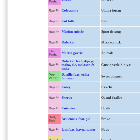
Tech.
Coloquinte
Ultima forsan
Rap Fr
Cut killer
Intro
Rap Fr
Mission suicide
Sport de sang
Rap Fr
Rabakar
M.a.v.e.r.i.c.k
Rap Fr
Elec.
Martin garrix
Animals
Tech.
Rabakar feat. skp2jv,
Rap Fr
moha, elc, malason &
Carte postale d’n.y.c
niska
Bastille feat. erika
Pop
Sweet pompeii
Variet
footman
Casey
L'exclu
Rap Fr
Sheryo
Quand j'galère
Rap Fr
Cuizinier
Hustla
Rap Fr
RnB,
Ari lennox feat. jid
Broke
Soul
Iam feat. kayna samet
Nous
Rap Fr