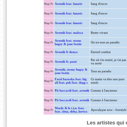
Arsenik feat. lunatic
Sang d'encre
Rap Fr
Arsenik feat. lunatic
Sang d'encre
Rap Fr
Arsenik feat. lunatic
Sang d'encre
Rap Fr
Arsenik feat. makwa
Rester vivant
Rap Fr
Arsenik feat. stomy
On ira tous au paradis
Rap Fr
bugsy & jane fostin
Arsenik ft donya
Eternel combat
Rap Fr
Par où t'es rentré, je t'ai pas
Arsenik ft. passi
Rap Fr
vu sortir
Arsenik, stomy bugsy &
Tous au paradis
Rap Fr
jane fostin
Fatal bazooka feat. big
Ce matin va être une pure
Rap Fr
ali feat. pzk feat. dogg s
soirée
Pit baccardi feat. arsenik
Comme à l'ancienne
Rap Fr
Pit baccardi feat. arsenik
Comme à l'ancienne
Rap Fr
Weedy & le t.i.n. feat.
Apocalypse now - freestyle
Rap Fr
feat. abuz, delta, kertra
Les artistes qui