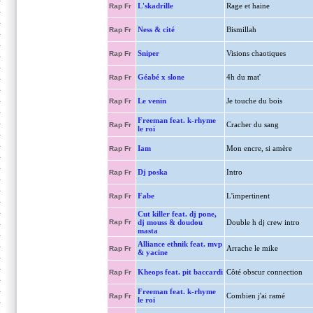
L'skadrille
Rage et haine
Rap Fr
Ness & cité
Bismillah
Rap Fr
Sniper
Visions chaotiques
Rap Fr
Géabé x slone
4h du mat'
Rap Fr
Le venin
Je touche du bois
Rap Fr
Freeman feat. k-rhyme
Cracher du sang
Rap Fr
le roi
Iam
Mon encre, si amère
Rap Fr
Dj poska
Intro
Rap Fr
Fabe
L'impertinent
Rap Fr
Cut killer feat. dj pone,
Rap Fr
dj mouss & doudou
Double h dj crew intro
masta
Alliance ethnik feat. mvp
Arrache le mike
Rap Fr
& yacine
Kheops feat. pit baccardi
Côté obscur connection
Rap Fr
Freeman feat. k-rhyme
Combien j'ai ramé
Rap Fr
le roi