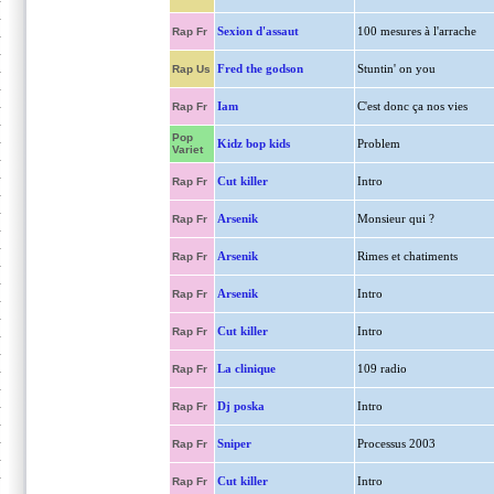
Sexion d'assaut
100 mesures à l'arrache
Rap Fr
Fred the godson
Stuntin' on you
Rap Us
Iam
C'est donc ça nos vies
Rap Fr
Pop
Kidz bop kids
Problem
Variet
Cut killer
Intro
Rap Fr
Arsenik
Monsieur qui ?
Rap Fr
Arsenik
Rimes et chatiments
Rap Fr
Arsenik
Intro
Rap Fr
Cut killer
Intro
Rap Fr
La clinique
109 radio
Rap Fr
Dj poska
Intro
Rap Fr
Sniper
Processus 2003
Rap Fr
Cut killer
Intro
Rap Fr