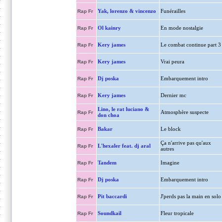
Yak, lorenzo & vincenzo
Funérailles
Rap Fr
Ol kainry
En mode nostalgie
Rap Fr
Kery james
Le combat continue part 3
Rap Fr
Kery james
Vrai peura
Rap Fr
Dj poska
Embarquement intro
Rap Fr
Kery james
Dernier mc
Rap Fr
Lino, le rat luciano &
Atmosphère suspecte
Rap Fr
don choa
Bakar
Le block
Rap Fr
Ça n'arrive pas qu'aux
L'hexaler feat. dj aral
Rap Fr
autres
Tandem
Imagine
Rap Fr
Dj poska
Embarquement intro
Rap Fr
Pit baccardi
J'perds pas la main en solo
Rap Fr
Soundkail
Fleur tropicale
Rap Fr