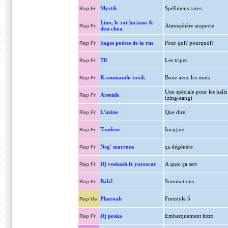
Mystik
Spé6mens rares
Rap Fr
Lino, le rat luciano &
Atmosphère suspecte
Rap Fr
don choa
Sages poètes de la rue
Pour qui? pourquoi?
Rap Fr
Tlf
Les tripes
Rap Fr
K.ommando toxik
Boxe avec les mots
Rap Fr
Une spéciale pour les halls
Arsenik
Rap Fr
(zing-zang)
L'uzine
Que dire
Rap Fr
Tandem
Imagine
Rap Fr
Neg' marrons
ça dégénère
Rap Fr
Dj veekash ft yaroscar
A quoi ça sert
Rap Fr
Bab2
Sommations
Rap Fr
Pharoah
Freestyle 5
Rap Us
Dj poska
Embarquement intro
Rap Fr