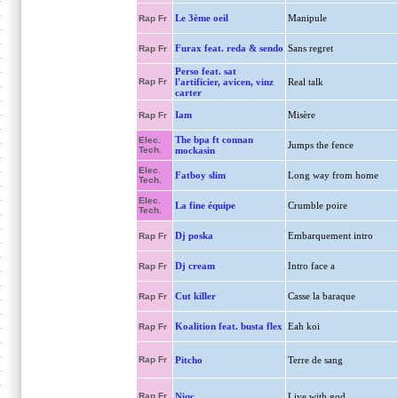
Le 3ème oeil
Manipule
Rap Fr
Furax feat. reda & sendo
Sans regret
Rap Fr
Perso feat. sat
Rap Fr
l'artificier, avicen, vinz
Real talk
carter
Iam
Misère
Rap Fr
The bpa ft connan
Elec.
Jumps the fence
Tech.
mockasin
Elec.
Fatboy slim
Long way from home
Tech.
Elec.
La fine équipe
Crumble poire
Tech.
Dj poska
Embarquement intro
Rap Fr
Dj cream
Intro face a
Rap Fr
Cut killer
Casse la baraque
Rap Fr
Koalition feat. busta flex
Eah koi
Rap Fr
Rap Fr
Pitcho
Terre de sang
Rap Fr
Niqc
Live with god