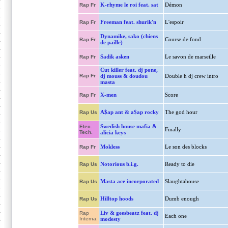
K-rhyme le roi feat. sat
Démon
Rap Fr
Freeman feat. shurik'n
L'espoir
Rap Fr
Dynamike, sako (chiens
Course de fond
Rap Fr
de paille)
Sadik asken
Le savon de marseille
Rap Fr
Cut killer feat. dj pone,
Rap Fr
dj mouss & doudou
Double h dj crew intro
masta
X-men
Score
Rap Fr
A$ap ant & a$ap rocky
The god hour
Rap Us
Swedish house mafia &
Elec.
Finally
Tech.
alicia keys
Mokless
Le son des blocks
Rap Fr
Notorious b.i.g.
Ready to die
Rap Us
Masta ace incorporated
Slaughtahouse
Rap Us
Hilltop hoods
Dumb enough
Rap Us
Liv & geesbeatz feat. dj
Rap
Each one
Interna.
modesty