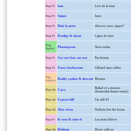
Iam
Live de la base
Rap Fr
Sniper
Intro
Rap Fr
Disiz la peste
Alors tu veux rapper?
Rap Fr
Prodige & ekoué
Ligne de mire
Rap Fr
Pop
Phantogram
News today
Variet
Cee-roo feat. mr zou
Pas besoin
Rap Fr
Furax barbarossa
Clébard sans collier
Rap Fr
Rap
Daddy yankee & deevani
Mirame
Interna.
Ballad of a menace
C.p.o.
Rap Us
(homicidal theme remix)
Cypress hill
I'm still #1
Rap Us
Afro-rican
Nothuin but the boom
Rap Us
K-reen & cutee b
Les nuits d'hiver
Rap Fr
Redman
Down with us
Rap Us