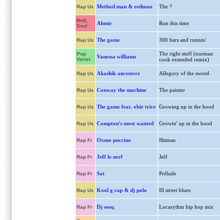
Method man & redman
The ?
Rap Us
RnB,
Ahmir
Run this time
Soul
The game
300 bars and runnin'
Rap Us
The right stuff (norman
Pop
Vanessa williams
Variet
cook extended remix)
Akashik ancestorz
Allegory of the sword
Rap Us
Conway the machine
The painter
Rap Us
The game feat. obie trice
Growing up in the hood
Rap Us
Compton's most wanted
Growin' up in the hood
Rap Us
Oxmo puccino
Hitman
Rap Fr
Jeff le nerf
Jeff
Rap Fr
Sat
Prélude
Rap Fr
Kool g rap & dj polo
Ill street blues
Rap Us
Dj seeq
Locarythm hip hop mix
Rap Fr