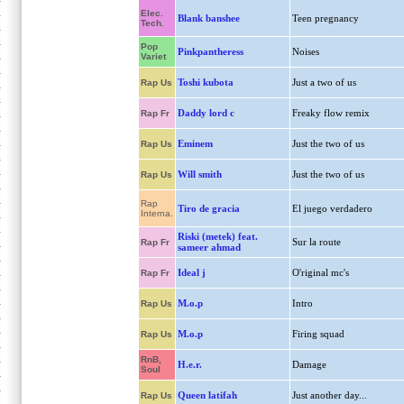
Elec.
Blank banshee
Teen pregnancy
Tech.
Pop
Pinkpantheress
Noises
Variet
Toshi kubota
Just a two of us
Rap Us
Daddy lord c
Freaky flow remix
Rap Fr
Eminem
Just the two of us
Rap Us
Will smith
Just the two of us
Rap Us
Rap
Tiro de gracia
El juego verdadero
Interna.
Riski (metek) feat.
Sur la route
Rap Fr
sameer ahmad
Ideal j
O'riginal mc's
Rap Fr
M.o.p
Intro
Rap Us
M.o.p
Firing squad
Rap Us
RnB,
H.e.r.
Damage
Soul
Queen latifah
Just another day...
Rap Us