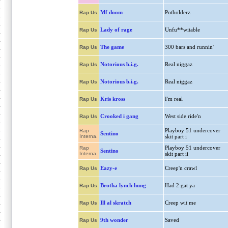
Mf doom
Potholderz
Rap Us
Lady of rage
Unfu**witable
Rap Us
The game
300 bars and runnin'
Rap Us
Notorious b.i.g.
Real niggaz
Rap Us
Notorious b.i.g.
Real niggaz
Rap Us
Kris kross
I'm real
Rap Us
Crooked i gang
West side ride'n
Rap Us
Playboy 51 undercover
Rap
Sentino
Interna.
skit part i
Playboy 51 undercover
Rap
Sentino
Interna.
skit part ii
Eazy-e
Creep'n crawl
Rap Us
Brotha lynch hung
Had 2 gat ya
Rap Us
Ill al skratch
Creep wit me
Rap Us
9th wonder
Saved
Rap Us