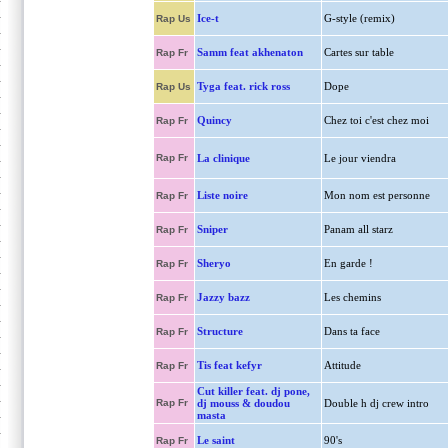
Ice-t
G-style (remix)
Rap Us
Samm feat akhenaton
Cartes sur table
Rap Fr
Tyga feat. rick ross
Dope
Rap Us
Quincy
Chez toi c'est chez moi
Rap Fr
Rap Fr
La clinique
Le jour viendra
Liste noire
Mon nom est personne
Rap Fr
Sniper
Panam all starz
Rap Fr
Sheryo
En garde !
Rap Fr
Jazzy bazz
Les chemins
Rap Fr
Structure
Dans ta face
Rap Fr
Tis feat kefyr
Attitude
Rap Fr
Cut killer feat. dj pone,
Rap Fr
dj mouss & doudou
Double h dj crew intro
masta
Le saint
90's
Rap Fr