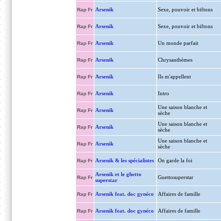
Arsenik
Sexe, pouvoir et biftons
Rap Fr
Arsenik
Sexe, pouvoir et biftons
Rap Fr
Arsenik
Un monde parfait
Rap Fr
Arsenik
Chrysanthèmes
Rap Fr
Arsenik
Ils m'appellent
Rap Fr
Arsenik
Intro
Rap Fr
Une saison blanche et
Arsenik
Rap Fr
sèche
Une saison blanche et
Arsenik
Rap Fr
sèche
Une saison blanche et
Arsenik
Rap Fr
sèche
Arsenik & les spécialistes
On garde la foi
Rap Fr
Arsenik et le ghetto
Guettosuperstar
Rap Fr
superstar
Arsenik feat. doc gynéco
Affaires de famille
Rap Fr
Arsenik feat. doc gynéco
Affaires de famille
Rap Fr