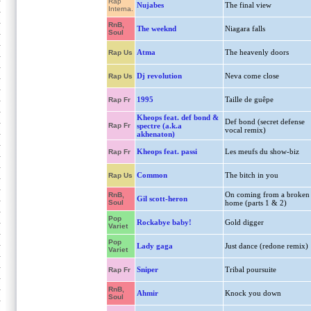
Rap
Nujabes
The final view
Interna.
RnB,
The weeknd
Niagara falls
Soul
Atma
The heavenly doors
Rap Us
Dj revolution
Neva come close
Rap Us
1995
Taille de guêpe
Rap Fr
Kheops feat. def bond &
Def bond (secret defense
Rap Fr
spectre (a.k.a
vocal remix)
akhenaton)
Kheops feat. passi
Les meufs du show-biz
Rap Fr
Common
The bitch in you
Rap Us
On coming from a broken
RnB,
Gil scott-heron
Soul
home (parts 1 & 2)
Pop
Rockabye baby!
Gold digger
Variet
Pop
Lady gaga
Just dance (redone remix)
Variet
Sniper
Tribal poursuite
Rap Fr
RnB,
Ahmir
Knock you down
Soul