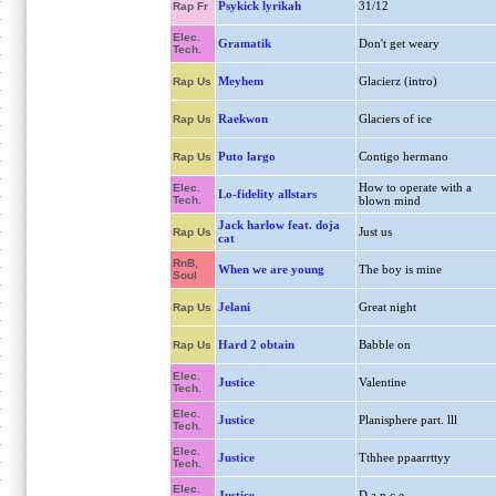
Psykick lyrikah
31/12
Rap Fr
Elec.
Gramatik
Don't get weary
Tech.
Meyhem
Glacierz (intro)
Rap Us
Raekwon
Glaciers of ice
Rap Us
Puto largo
Contigo hermano
Rap Us
How to operate with a
Elec.
Lo-fidelity allstars
Tech.
blown mind
Jack harlow feat. doja
Just us
Rap Us
cat
RnB,
When we are young
The boy is mine
Soul
Jelani
Great night
Rap Us
Hard 2 obtain
Babble on
Rap Us
Elec.
Justice
Valentine
Tech.
Elec.
Justice
Planisphere part. lll
Tech.
Elec.
Justice
Tthhee ppaarrttyy
Tech.
Elec.
Justice
D.a.n.c.e