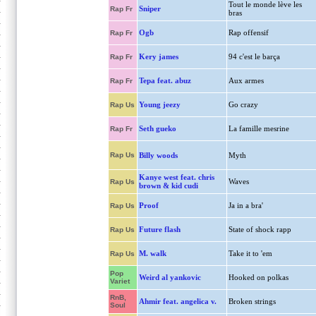
Tout le monde lève les
Sniper
Rap Fr
bras
Ogb
Rap offensif
Rap Fr
Kery james
94 c'est le barça
Rap Fr
Tepa feat. abuz
Aux armes
Rap Fr
Young jeezy
Go crazy
Rap Us
Seth gueko
La famille mesrine
Rap Fr
Rap Us
Billy woods
Myth
Kanye west feat. chris
Waves
Rap Us
brown & kid cudi
Proof
Ja in a bra'
Rap Us
Future flash
State of shock rapp
Rap Us
M. walk
Take it to 'em
Rap Us
Pop
Weird al yankovic
Hooked on polkas
Variet
RnB,
Ahmir feat. angelica v.
Broken strings
Soul