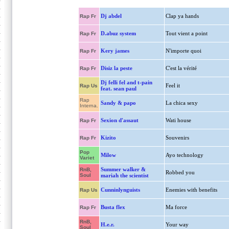
Dj abdel
Clap ya hands
Rap Fr
D.abuz system
Tout vient a point
Rap Fr
Kery james
N'importe quoi
Rap Fr
Disiz la peste
C'est la vérité
Rap Fr
Dj felli fel and t-pain
Feel it
Rap Us
feat. sean paul
Rap
Sandy & papo
La chica sexy
Interna.
Sexion d'assaut
Wati house
Rap Fr
Kizito
Souvenirs
Rap Fr
Pop
Milow
Ayo technology
Variet
Summer walker &
RnB,
Robbed you
Soul
mariah the scientist
Cunninlynguists
Enemies with benefits
Rap Us
Busta flex
Ma force
Rap Fr
RnB,
H.e.r.
Your way
Soul