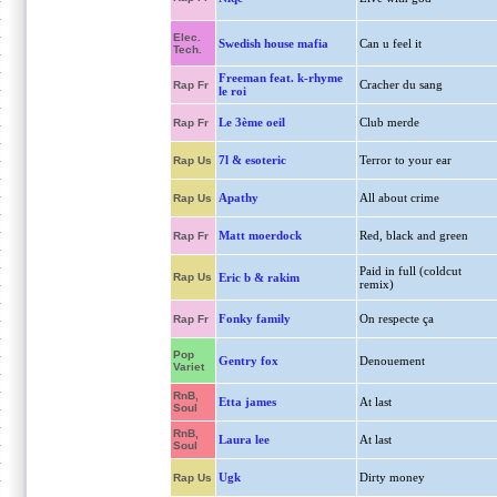
Elec.
Swedish house mafia
Can u feel it
Tech.
Freeman feat. k-rhyme
Cracher du sang
Rap Fr
le roi
Le 3ème oeil
Club merde
Rap Fr
7l & esoteric
Terror to your ear
Rap Us
Apathy
All about crime
Rap Us
Matt moerdock
Red, black and green
Rap Fr
Paid in full (coldcut
Rap Us
Eric b & rakim
remix)
Fonky family
On respecte ça
Rap Fr
Pop
Gentry fox
Denouement
Variet
RnB,
Etta james
At last
Soul
RnB,
Laura lee
At last
Soul
Ugk
Dirty money
Rap Us