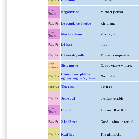
Common
Chi-city
Rap Us
Elec.
Negativland
Michael jackson
Tech.
Le peuple de l'herbe
P.h. theme
Rap Fr
Elec.
Machinedrum
Van vogue
Tech.
Dj hesa
Intro
Rap Fr
Chiens de paille
Moments suspendus
Rap Fr
Rap
Siete nueve
Contra viento y marea
Interna.
Crown feat. phil da
No doubtz
Rap Us
agony, saigon & j-hood
Tha gim
Let it go
Rap Us
Rap Fr
3ème oeil
L'enfant terrible
Elec.
Danzel
You are all of that
Tech.
Rap Fr
2 bal 2 neg'
Gued 1 (dingue remix)
Rap Us
Real live
The gimmicks