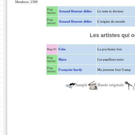
Membres: 2589
Pop
Arnaud fleurent-didier
Le reste tu devines
Variet
Pop
Arnaud fleurent-didier
L'origine du monde
Variet
Les artistes qui 
Fabe
La prochaine fois
Rap Fr
Pop
Bijou
Les papillons noirs
Variet
Pop
Françoise hardy
Ma jeunesse fout l'camp
Variet
Sample
Bande originale