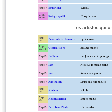
Soul swing
Radical
Rap Fr
Elec.
Swing republic
Crazy in love
Tech.
Les artistes qui 
Rap
Pete rock & cl smooth
I got a love
Us
Pop
Cesaria evora
Besame mucho
Variet
Def bond
Les jours sont trop longs
Rap Fr
Iam
Nés sous la même étoile
Rap Fr
Iam
Reste underground
Rap Fr
Akhenaton
Lettre aux hirondelles
Rap Fr
Rap
Kurious
Nikole
Us
Rap
Heltah skeltah
Smack muzik
Us
Paco feat. l'indis
Dis monsieur
Rap Fr