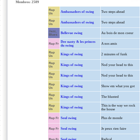
Membres: 2589
Rap
Ambassadors of swing
Two steps ahead
Us
Rap
Ambassadors of swing
Two steps ahead
Us
Jazz,
Bellevue swing
Au bois de mon coeur
Blues
Dee nasty & les princes
A nos amis
Rap Fr
du swing
Rap
Kings of swing
2 minutes of funk
Us
Rap
Kings of swing
Nod your head to this
Us
Rap
Kings of swing
Nod your head to this
Us
Rap
Kings of swing
Show em what you got
Us
Rap
Kings of swing
The blunted
Us
This is the way we rock
Rap
Kings of swing
Us
the house
Soul swing
Plus de monde
Rap Fr
Soul swing
Je peux rien faire
Rap Fr
Soul swing
Radical
Rap Fr