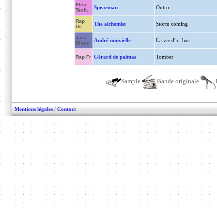
Elec.
Spearman
Outro
Tech.
Rap
The alchemist
Storm coming
Us
Jazz,
André minvielle
La vie d'ici bas
Blues
Gérard de palmas
Tomber
Rap Fr
Sample
Bande originale
Mentions légales
/
Contact