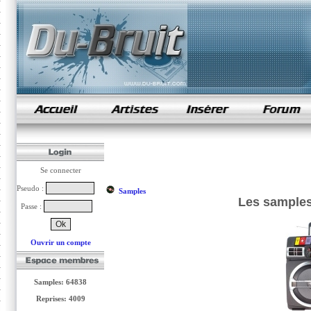
samples de rap
Se connecter
Pseudo :
Samples
Les sample
Passe :
Ouvrir un compte
Samples: 64838
Reprises: 4009