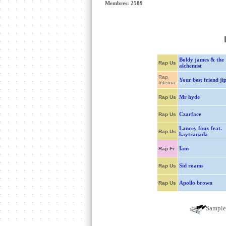
Membres: 2589
Boldy james & the
Rap Us
alchemist
Rap
Your best friend ji
Interna.
Mr hyde
Rap Us
Czarface
Rap Us
Lancey foux feat.
Rap Us
kaytranada
Iam
Rap Fr
Sid roams
Rap Us
Apollo brown
Rap Us
Sampl