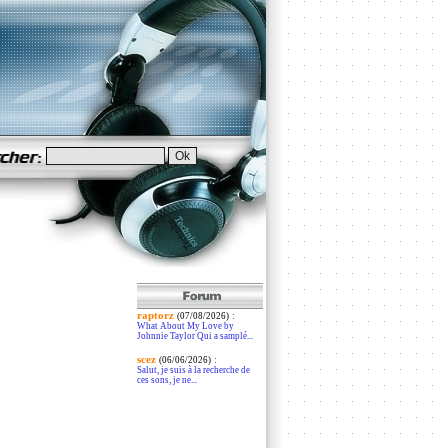
raptorz
:
(07/08/2026)
What About My Love by
Johnnie Taylor Qui a samplé...
scez
:
(06/06/2026)
Salut, je suis à la recherche de
ces sons, je ne...