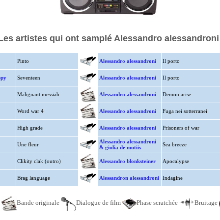
Les artistes qui ont samplé Alessandro alessandroni
Pinto
Alessandro alessandroni
Il porto
ppy
Seventeen
Alessandro alessandroni
Il porto
Malignant messiah
Alessandro alessandroni
Demon arise
Word war 4
Alessandro alessandroni
Fuga nei sotterranei
High grade
Alessandro alessandroni
Prisoners of war
Alessandro alessandroni
Une fleur
Sea breeze
& giulia de mutiis
Clikity clak (outro)
Alessandro blonksteiner
Apocalypse
Brag language
Alessandron alessandroni
Indagine
e
Bande originale
Dialogue de film
Phase scratchée
Bruitage