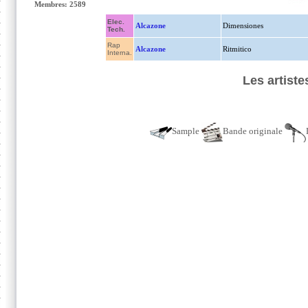
Membres: 2589
Elec.
Alcazone
Dimensiones
Tech.
Rap
Alcazone
Ritmitico
Interna.
Les artist
Sample
Bande originale