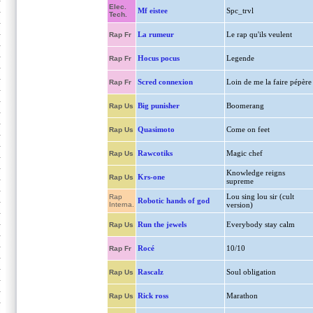
Elec.
Mf eistee
Spc_trvl
Tech.
La rumeur
Le rap qu'ils veulent
Rap Fr
Hocus pocus
Legende
Rap Fr
Scred connexion
Loin de me la faire pépère
Rap Fr
Big punisher
Boomerang
Rap Us
Quasimoto
Come on feet
Rap Us
Rawcotiks
Magic chef
Rap Us
Knowledge reigns
Krs-one
Rap Us
supreme
Lou sing lou sir (cult
Rap
Robotic hands of god
Interna.
version)
Run the jewels
Everybody stay calm
Rap Us
Rocé
10/10
Rap Fr
Rascalz
Soul obligation
Rap Us
Rick ross
Marathon
Rap Us