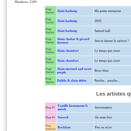
Membres: 2589
Pop
Alain bashung
Ma petite entreprise
Variet
Pop
Alain bashung
2043
Variet
Pop
Alain bashung
Samuel hall
Variet
Alain chabat & gérard
Pop
Sais tu danser la carioca ?
Variet
darmon
Pop
Alain chamfort
Le temps qui court
Variet
Pop
Alain chamfort
Le temps qui court
Variet
Alain morisod and sweet
Pop
River blue
Variet
people
Pop
Dalida & alain delon
Paroles... paroles...
Variet
Les artistes 
Famille haussmann ft
Intronisation
Rap Fr
metek
Neravif
On reste fort
Rap Fr
Rap
Rockfam
Pou ou m'ye
Interna.