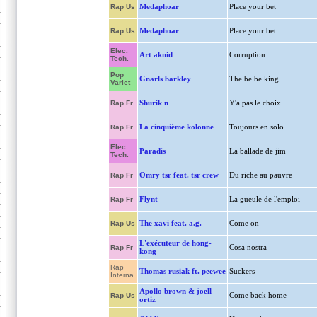
Medaphoar
Place your bet
Rap Us
Medaphoar
Place your bet
Rap Us
Elec.
Art aknid
Corruption
Tech.
Pop
Gnarls barkley
The be be king
Variet
Shurik'n
Y'a pas le choix
Rap Fr
La cinquième kolonne
Toujours en solo
Rap Fr
Elec.
Paradis
La ballade de jim
Tech.
Omry tsr feat. tsr crew
Du riche au pauvre
Rap Fr
Flynt
La gueule de l'emploi
Rap Fr
The xavi feat. a.g.
Come on
Rap Us
L'exécuteur de hong-
Cosa nostra
Rap Fr
kong
Rap
Thomas rusiak ft. peewee
Suckers
Interna.
Apollo brown & joell
Come back home
Rap Us
ortiz