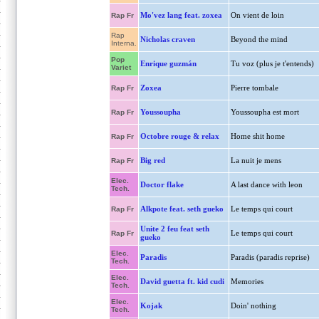
Mo'vez lang feat. zoxea
On vient de loin
Rap Fr
Rap
Nicholas craven
Beyond the mind
Interna.
Pop
Enrique guzmán
Tu voz (plus je t'entends)
Variet
Zoxea
Pierre tombale
Rap Fr
Youssoupha
Youssoupha est mort
Rap Fr
Octobre rouge & relax
Home shit home
Rap Fr
Big red
La nuit je mens
Rap Fr
Elec.
Doctor flake
A last dance with leon
Tech.
Alkpote feat. seth gueko
Le temps qui court
Rap Fr
Unite 2 feu feat seth
Le temps qui court
Rap Fr
gueko
Elec.
Paradis
Paradis (paradis reprise)
Tech.
Elec.
David guetta ft. kid cudi
Memories
Tech.
Elec.
Kojak
Doin' nothing
Tech.