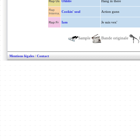
Ohbliv
Hang in there
Rap Us
Rap
Cookin' soul
Action gunn
Interna.
Iam
Je suis vex'
Rap Fr
Sample
Bande originale
Mentions légales
/
Contact