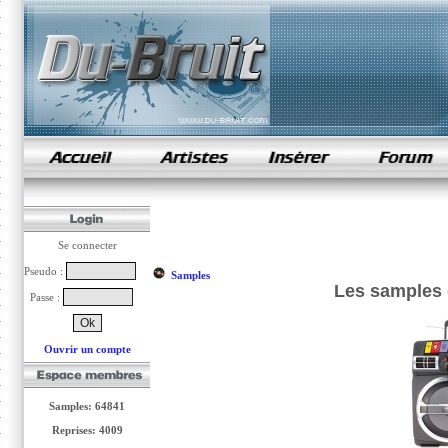
samples de rap
Se connecter
Pseudo :
Samples
Les samples
Passe :
Ouvrir un compte
Samples: 64841
Reprises: 4009