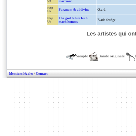
Us
marciano
Rap
Paranom & al.divino
G.d.d.
Us
Tha god fahim feat.
Rap
Blade fordge
Us
mach hommy
Les artistes qui o
Sample
Bande originale
Mentions légales
/
Contact