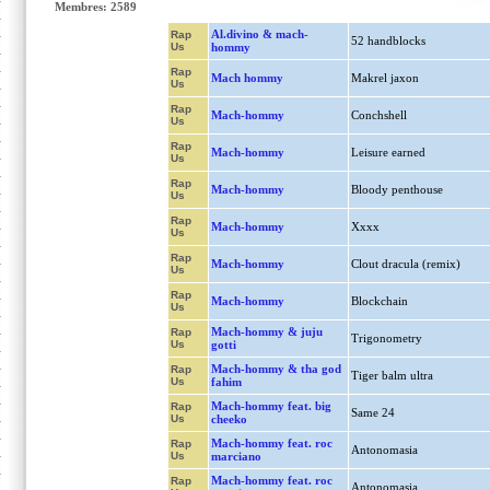
Membres: 2589
Al.divino & mach-
Rap
52 handblocks
Us
hommy
Rap
Mach hommy
Makrel jaxon
Us
Rap
Mach-hommy
Conchshell
Us
Rap
Mach-hommy
Leisure earned
Us
Rap
Mach-hommy
Bloody penthouse
Us
Rap
Mach-hommy
Xxxx
Us
Rap
Mach-hommy
Clout dracula (remix)
Us
Rap
Mach-hommy
Blockchain
Us
Mach-hommy & juju
Rap
Trigonometry
Us
gotti
Mach-hommy & tha god
Rap
Tiger balm ultra
Us
fahim
Mach-hommy feat. big
Rap
Same 24
Us
cheeko
Mach-hommy feat. roc
Rap
Antonomasia
Us
marciano
Mach-hommy feat. roc
Rap
Antonomasia