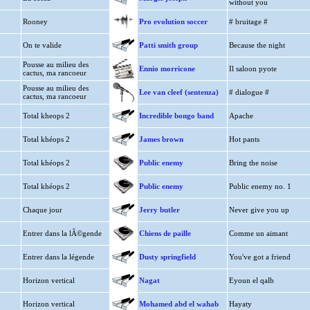
without you
Rooney
Pro evolution soccer
# bruitage #
On te valide
Patti smith group
Because the night
Pousse au milieu des
Ennio morricone
Il saloon pyote
cactus, ma rancoeur
Pousse au milieu des
Lee van cleef (sentenza)
# dialogue #
cactus, ma rancoeur
Total kheops 2
Incredible bongo band
Apache
Total khéops 2
James brown
Hot pants
Total khéops 2
Public enemy
Bring the noise
Total khéops 2
Public enemy
Public enemy no. 1
Chaque jour
Jerry butler
Never give you up
Entrer dans la lÃ©gende
Chiens de paille
Comme un aimant
Entrer dans la légende
Dusty springfield
You've got a friend
Horizon vertical
Nagat
Eyoun el qalb
Horizon vertical
Mohamed abd el wahab
Hayaty