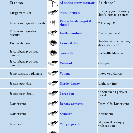
Di polipo
Al pacino (tony montana)
# dialogue #
If loving you is wrong i
Dirigé vers l'est
Millie jackson
don’t want to be right
Ryu, e.honda, sagat &
Eclater un type des assedic
# bruitage #
chun-li
Eclater un type des
Keith mansfield
Exclusive blend
assedics
Pendez-les, bandez-les,
J'ai pas de face
X-men & hifi
descendez-les !
Je combats avec mes
Sens unik
La feuille blanche
démons
Je combats avec mes
Cymande
Changes
demons
Je ne suis pas a plaindre
Voyage
I love you dancer
Je suis peut-être
Shirley bassey
Light my fire
O homem da gravata
Je suis peut-être...
Jorge ben
florida
L'américano
Renato carosone
Tu vuo' fa' l'americano
L'americano
Squallor
Nottingam
My world is empty
La cosca
Margie joseph
without you