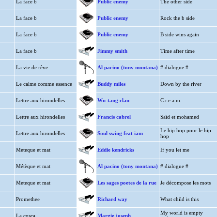
La face b
Public enemy
The other side
La face b
Public enemy
Rock the b side
La face b
Public enemy
B side wins again
La face b
Jimmy smith
Time after time
La vie de rêve
Al pacino (tony montana)
# dialogue #
Le calme comme essence
Buddy miles
Down by the river
Lettre aux hirondelles
Wu-tang clan
C.r.e.a.m.
Lettre aux hirondelles
Francis cabrel
Saïd et mohamed
Le hip hop pour le hip
Lettre aux hirondelles
Soul swing feat iam
hop
Meteque et mat
Eddie kendricks
If you let me
Métèque et mat
Al pacino (tony montana)
# dialogue #
Meteque et mat
Les sages poetes de la rue
Je décompose les mots
Promethee
Richard way
What child is this
My world is empty
La cosca
Margie joseph