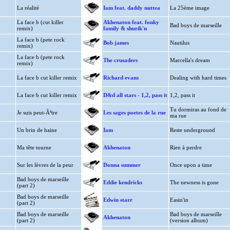
La réalité
Iam feat. daddy nuttea
La 25ème image
La face b (cut killer
Akhenaton feat. fonky
Bad boys de marseille
remix)
family & shurik'n
La face b (pete rock
Bob james
Nautilus
remix)
La face b (pete rock
The crusaders
Marcella's dream
remix)
La face b cut killer remix
Richard evans
Dealing with hard times
La face b cut killer remix
D&d all stars - 1,2, pass it
1,2, pass it
Tu dormiras au fond de
Je suis peut-Ãªtre
Les sages poetes de la rue
ma rue
Un brin de haine
Iam
Reste underground
Ma tête tourne
Akhenaton
Rien à perdre
Sur les lèvres de la peur
Donna summer
Once upon a time
Bad boys de marseille
Eddie kendricks
The newness is gone
(part 2)
Bad boys de marseille
Edwin starr
Easin'in
(part 2)
Bad boys de marseille
Bad boys de marseille
Akhenaton
(part 2)
(version album)