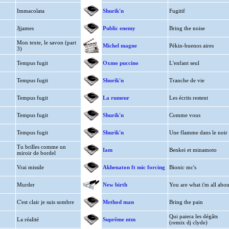
Immacolata
Shurik'n
Fugitif
Jjjames
Public enemy
Bring the noise
Mon texte, le savon (part
Michel magne
Pékin-buenos aires
3)
Tempus fugit
Oxmo puccino
L'enfant seul
Tempus fugit
Shurik'n
Tranche de vie
Tempus fugit
La rumeur
Les écrits restent
Tempus fugit
Shurik'n
Comme vous
Tempus fugit
Shurik'n
Une flamme dans le noir
Tu brilles comme un
Iam
Benkei et minamoto
miroir de bordel
Vrai missile
Akhenaton ft mic forcing
Bionic mc's
Murder
New birth
You are what i'm all abou
C'est clair je suis sombre
Method man
Bring the pain
Qui paiera les dégâts
La réalité
Suprême ntm
(remix dj clyde)