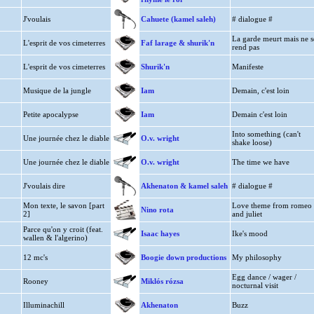
J'voulais
Cahuete (kamel saleh)
# dialogue #
La garde meurt mais ne s
L'esprit de vos cimeterres
Faf larage & shurik'n
rend pas
L'esprit de vos cimeterres
Shurik'n
Manifeste
Musique de la jungle
Iam
Demain, c'est loin
Petite apocalypse
Iam
Demain c'est loin
Into something (can't
Une journée chez le diable
O.v. wright
shake loose)
Une journée chez le diable
O.v. wright
The time we have
J'voulais dire
Akhenaton & kamel saleh
# dialogue #
Mon texte, le savon [part
Love theme from romeo
Nino rota
2]
and juliet
Parce qu'on y croit (feat.
Isaac hayes
Ike's mood
wallen & l'algerino)
12 mc's
Boogie down productions
My philosophy
Egg dance / wager /
Rooney
Miklós rózsa
nocturnal visit
Illuminachill
Akhenaton
Buzz