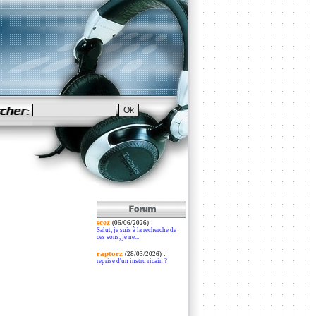
scez
:
(06/06/2026)
Salut, je suis à la recherche de
ces sons, je ne...
raptorz
:
(28/03/2026)
reprise d'un instru ricain ?