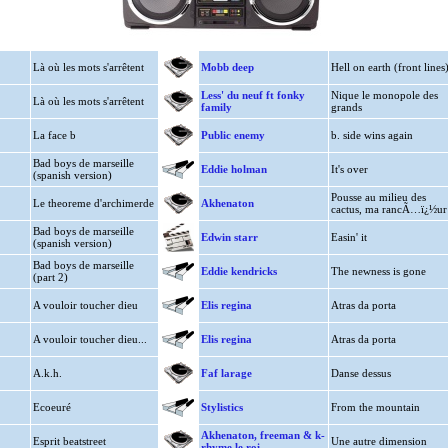
Là où les mots s'arrêtent
Mobb deep
Hell on earth (front lines
Less' du neuf ft fonky
Nique le monopole des
Là où les mots s'arrêtent
family
grands
La face b
Public enemy
b. side wins again
Bad boys de marseille
Eddie holman
It's over
(spanish version)
Pousse au milieu des
Le theoreme d'archimerde
Akhenaton
cactus, ma rancÃ…ï¿½ur
Bad boys de marseille
Edwin starr
Easin' it
(spanish version)
Bad boys de marseille
Eddie kendricks
The newness is gone
(part 2)
A vouloir toucher dieu
Elis regina
Atras da porta
A vouloir toucher dieu...
Elis regina
Atras da porta
A.k.h.
Faf larage
Danse dessus
Ecoeuré
Stylistics
From the mountain
Akhenaton, freeman & k-
Esprit beatstreet
Une autre dimension
rhyme le roi