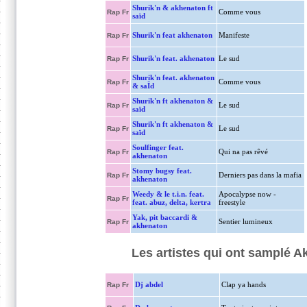
Shurik'n & akhenaton ft
Comme vous
Rap Fr
saïd
Shurik'n feat akhenaton
Manifeste
Rap Fr
Shurik'n feat. akhenaton
Le sud
Rap Fr
Shurik'n feat. akhenaton
Comme vous
Rap Fr
& saÏd
Shurik'n ft akhenaton &
Le sud
Rap Fr
saïd
Shurik'n ft akhenaton &
Le sud
Rap Fr
saïd
Soulfinger feat.
Qui na pas rêvé
Rap Fr
akhenaton
Stomy bugsy feat.
Derniers pas dans la mafia
Rap Fr
akhenaton
Weedy & le t.i.n. feat.
Apocalypse now -
Rap Fr
feat. abuz, delta, kertra
freestyle
Yak, pit baccardi &
Sentier lumineux
Rap Fr
akhenaton
Les artistes qui ont samplé Ak
Dj abdel
Clap ya hands
Rap Fr