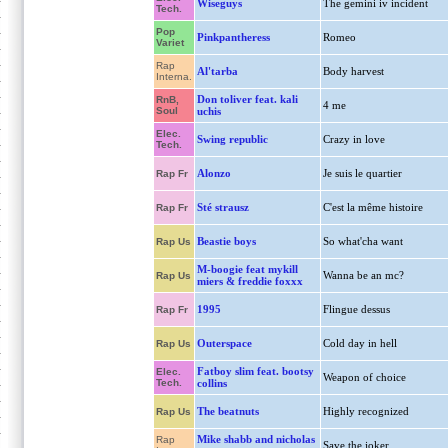
Wiseguys
The gemini iv incident
Tech.
Pop
Pinkpantheress
Romeo
Variet
Rap
Al'tarba
Body harvest
Interna.
Don toliver feat. kali
RnB,
4 me
Soul
uchis
Elec.
Swing republic
Crazy in love
Tech.
Alonzo
Je suis le quartier
Rap Fr
Sté strausz
C'est la même histoire
Rap Fr
Beastie boys
So what'cha want
Rap Us
M-boogie feat mykill
Wanna be an mc?
Rap Us
miers & freddie foxxx
1995
Flingue dessus
Rap Fr
Outerspace
Cold day in hell
Rap Us
Fatboy slim feat. bootsy
Elec.
Weapon of choice
Tech.
collins
The beatnuts
Highly recognized
Rap Us
Mike shabb and nicholas
Rap
Save the joker