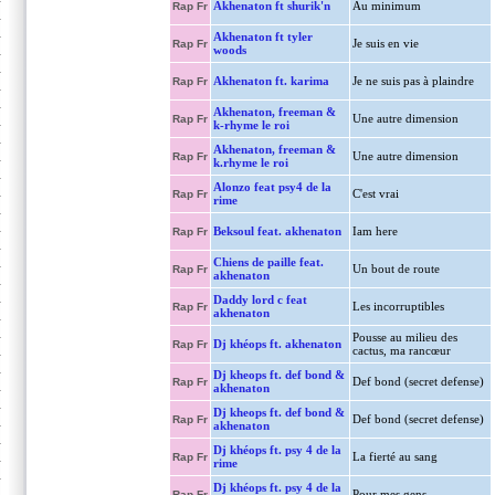
Akhenaton ft shurik'n
Au minimum
Rap Fr
Akhenaton ft tyler
Je suis en vie
Rap Fr
woods
Akhenaton ft. karima
Je ne suis pas à plaindre
Rap Fr
Akhenaton, freeman &
Une autre dimension
Rap Fr
k-rhyme le roi
Akhenaton, freeman &
Une autre dimension
Rap Fr
k.rhyme le roi
Alonzo feat psy4 de la
C'est vrai
Rap Fr
rime
Beksoul feat. akhenaton
Iam here
Rap Fr
Chiens de paille feat.
Un bout de route
Rap Fr
akhenaton
Daddy lord c feat
Les incorruptibles
Rap Fr
akhenaton
Pousse au milieu des
Dj khéops ft. akhenaton
Rap Fr
cactus, ma rancœur
Dj kheops ft. def bond &
Def bond (secret defense)
Rap Fr
akhenaton
Dj kheops ft. def bond &
Def bond (secret defense)
Rap Fr
akhenaton
Dj khéops ft. psy 4 de la
La fierté au sang
Rap Fr
rime
Dj khéops ft. psy 4 de la
Pour mes gens
Rap Fr