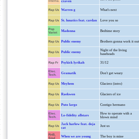
Interna.
craven
Warren g
What's next
Rap Us
St. lunatics feat. cardan
Love you so
Rap Us
Pop
Madonna
Bedtime story
Variet
Public enemy
Brothers gonna work it out
Rap Us
Night of the living
Public enemy
Rap Us
baseheads
Psykick lyrikah
31/12
Rap Fr
Elec.
Gramatik
Don't get weary
Tech.
Meyhem
Glacierz (intro)
Rap Us
Raekwon
Glaciers of ice
Rap Us
Puto largo
Contigo hermano
Rap Us
How to operate with a
Elec.
Lo-fidelity allstars
Tech.
blown mind
Jack harlow feat. doja
Just us
Rap Us
cat
RnB,
When we are young
The boy is mine
Soul