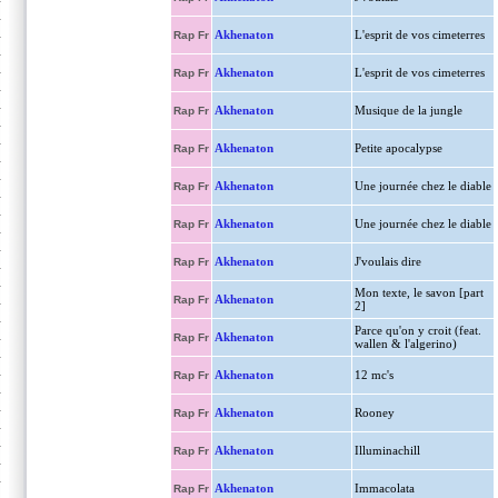
Akhenaton
L'esprit de vos cimeterres
Rap Fr
Akhenaton
L'esprit de vos cimeterres
Rap Fr
Akhenaton
Musique de la jungle
Rap Fr
Akhenaton
Petite apocalypse
Rap Fr
Akhenaton
Une journée chez le diable
Rap Fr
Akhenaton
Une journée chez le diable
Rap Fr
Akhenaton
J'voulais dire
Rap Fr
Mon texte, le savon [part
Akhenaton
Rap Fr
2]
Parce qu'on y croit (feat.
Akhenaton
Rap Fr
wallen & l'algerino)
Akhenaton
12 mc's
Rap Fr
Akhenaton
Rooney
Rap Fr
Akhenaton
Illuminachill
Rap Fr
Akhenaton
Immacolata
Rap Fr