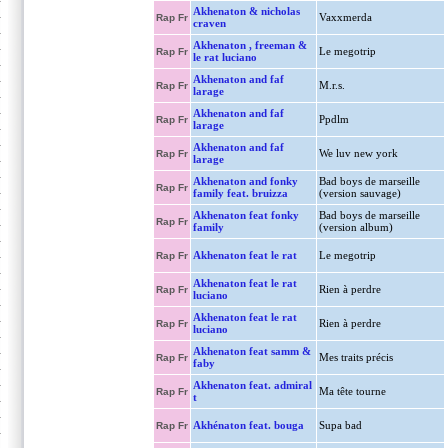
Akhenaton & nicholas
Vaxxmerda
Rap Fr
craven
Akhenaton , freeman &
Le megotrip
Rap Fr
le rat luciano
Akhenaton and faf
M.r.s.
Rap Fr
larage
Akhenaton and faf
Ppdlm
Rap Fr
larage
Akhenaton and faf
We luv new york
Rap Fr
larage
Akhenaton and fonky
Bad boys de marseille
Rap Fr
family feat. bruizza
(version sauvage)
Akhenaton feat fonky
Bad boys de marseille
Rap Fr
family
(version album)
Akhenaton feat le rat
Le megotrip
Rap Fr
Akhenaton feat le rat
Rien à perdre
Rap Fr
luciano
Akhenaton feat le rat
Rien à perdre
Rap Fr
luciano
Akhenaton feat samm &
Mes traits précis
Rap Fr
faby
Akhenaton feat. admiral
Ma tête tourne
Rap Fr
t
Akhénaton feat. bouga
Supa bad
Rap Fr