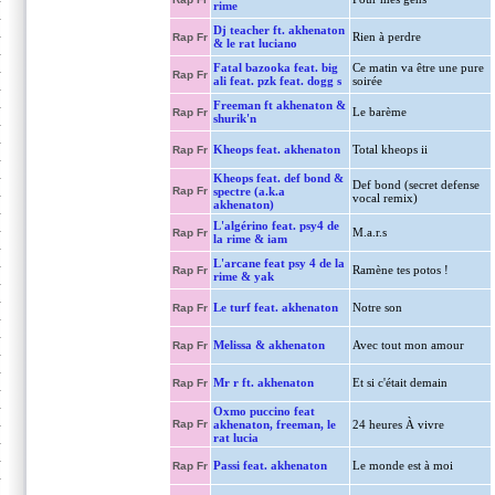
rime
Dj teacher ft. akhenaton
Rien à perdre
Rap Fr
& le rat luciano
Fatal bazooka feat. big
Ce matin va être une pure
Rap Fr
ali feat. pzk feat. dogg s
soirée
Freeman ft akhenaton &
Le barème
Rap Fr
shurik'n
Kheops feat. akhenaton
Total kheops ii
Rap Fr
Kheops feat. def bond &
Def bond (secret defense
Rap Fr
spectre (a.k.a
vocal remix)
akhenaton)
L'algérino feat. psy4 de
M.a.r.s
Rap Fr
la rime & iam
L'arcane feat psy 4 de la
Ramène tes potos !
Rap Fr
rime & yak
Le turf feat. akhenaton
Notre son
Rap Fr
Melissa & akhenaton
Avec tout mon amour
Rap Fr
Mr r ft. akhenaton
Et si c'était demain
Rap Fr
Oxmo puccino feat
Rap Fr
akhenaton, freeman, le
24 heures À vivre
rat lucia
Passi feat. akhenaton
Le monde est à moi
Rap Fr