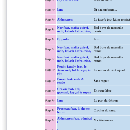
Iam
Dj daz présente...
Rap Fr
Akhenaton
La face b (cut killer remix)
Rap Fr
Nor feat. mafia guirri,
Bad boys de marseille
Rap Fr
moh, kalash l'afro, zino,
remix
Dj poska
Intro
Rap Fr
Nor feat. mafia guirri,
Bad boys de marseille
Rap Fr
moh, kalash l'afro, zino,
remix
Nor feat. mafia guirri,
Bad boys de marseille
Rap Fr
moh, kalash l'afro, zino,
remix
Fonky family feat. le
Rap Fr
3ème oeil, faf larage, k-
Le retour du shit squad
rhy
Furax feat. reda &
Sans regret
Rap Fr
sendo
Crown feat. atk,
En roue libre
Rap Fr
gwenzel, fayçal & tupan
Iam
La part du démon
Rap Fr
Freeman feat. k-rhyme
Cracher du sang
Rap Fr
le roi
Akhenaton feat. admiral
Ma tête tourne
Rap Fr
t