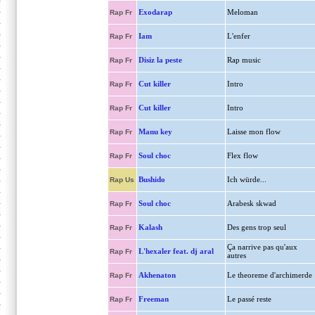
Exodarap
Meloman
Rap Fr
Iam
L'enfer
Rap Fr
Disiz la peste
Rap music
Rap Fr
Cut killer
Intro
Rap Fr
Cut killer
Intro
Rap Fr
Manu key
Laisse mon flow
Rap Fr
Soul choc
Flex flow
Rap Fr
Bushido
Ich würde...
Rap Us
Soul choc
Arabesk skwad
Rap Fr
Kalash
Des gens trop seul
Rap Fr
Ça narrive pas qu'aux
L'hexaler feat. dj aral
Rap Fr
autres
Akhenaton
Le theoreme d'archimerde
Rap Fr
Freeman
Le passé reste
Rap Fr