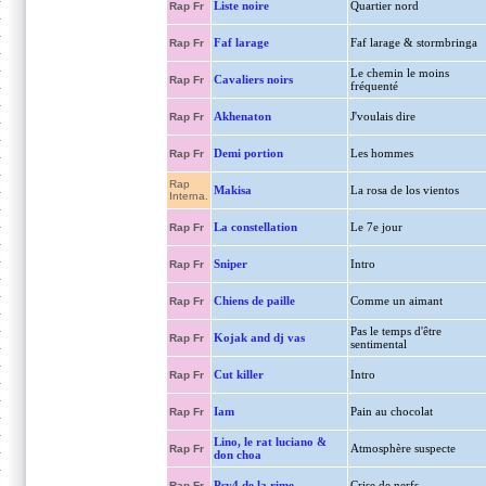
Liste noire
Quartier nord
Rap Fr
Faf larage
Faf larage & stormbringa
Rap Fr
Le chemin le moins
Cavaliers noirs
Rap Fr
fréquenté
Akhenaton
J'voulais dire
Rap Fr
Demi portion
Les hommes
Rap Fr
Rap
Makisa
La rosa de los vientos
Interna.
La constellation
Le 7e jour
Rap Fr
Sniper
Intro
Rap Fr
Chiens de paille
Comme un aimant
Rap Fr
Pas le temps d'être
Kojak and dj vas
Rap Fr
sentimental
Cut killer
Intro
Rap Fr
Iam
Pain au chocolat
Rap Fr
Lino, le rat luciano &
Atmosphère suspecte
Rap Fr
don choa
Psy4 de la rime
Crise de nerfs
Rap Fr