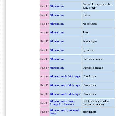
Quand ils rentraient chez
Akhenaton
Rap Fr
eux...remix
Akhenaton
Alamo
Rap Fr
Akhenaton
Mots blessés
Rap Fr
Akhenaton
Troie
Rap Fr
Akhenaton
1ère attaque
Rap Fr
Akhenaton
Lyrix files
Rap Fr
Akhenaton
Lumières orange
Rap Fr
Akhenaton
Lumières orange
Rap Fr
Akhenaton & faf larage
L'américain
Rap Fr
Akhenaton & faf larage
L'américain
Rap Fr
Akhenaton & faf larage
L'américain
Rap Fr
Akhenaton & fonky
Bad boys de marseille
Rap Fr
family feat bruizza
(version sauvage)
Akhenaton & just music
Storytellers
Rap Fr
beats