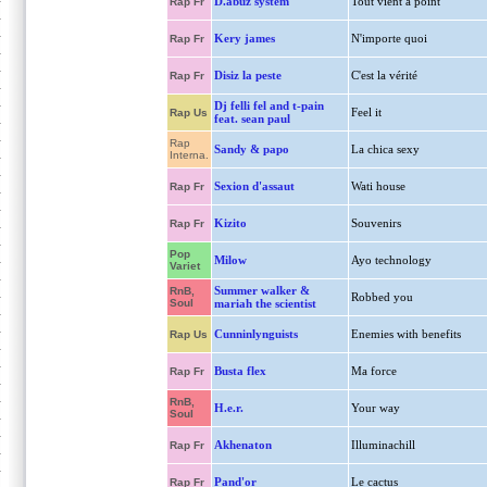
D.abuz system
Tout vient a point
Rap Fr
Kery james
N'importe quoi
Rap Fr
Disiz la peste
C'est la vérité
Rap Fr
Dj felli fel and t-pain
Feel it
Rap Us
feat. sean paul
Rap
Sandy & papo
La chica sexy
Interna.
Sexion d'assaut
Wati house
Rap Fr
Kizito
Souvenirs
Rap Fr
Pop
Milow
Ayo technology
Variet
Summer walker &
RnB,
Robbed you
Soul
mariah the scientist
Cunninlynguists
Enemies with benefits
Rap Us
Busta flex
Ma force
Rap Fr
RnB,
H.e.r.
Your way
Soul
Akhenaton
Illuminachill
Rap Fr
Pand'or
Le cactus
Rap Fr