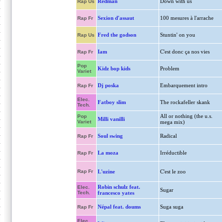
Redman
Down with us
Rap Us
Sexion d'assaut
100 mesures à l'arrache
Rap Fr
Fred the godson
Stuntin' on you
Rap Us
Iam
C'est donc ça nos vies
Rap Fr
Pop
Kidz bop kids
Problem
Variet
Dj poska
Embarquement intro
Rap Fr
Elec.
Fatboy slim
The rockafeller skank
Tech.
All or nothing (the u.s.
Pop
Milli vanilli
Variet
mega mix)
Soul swing
Radical
Rap Fr
La moza
Irréductible
Rap Fr
Rap Fr
L'uzine
C'est le zoo
Robin schulz feat.
Elec.
Sugar
Tech.
francesco yates
Népal feat. doums
Suga suga
Rap Fr
Elec.