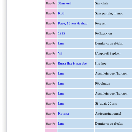
3ème oeil
Star clash
Rap Fr
Kdd
Sans parrain, ni mac
Rap Fr
Paco, 10vers & ritzo
Respect
Rap Fr
1995
Reflexxxion
Rap Fr
Iam
Dernier coup d'éclat
Rap Fr
Vii
L'appareil à spleen
Rap Fr
Busta flex ft nayobé
Hip-hop
Rap Fr
Iam
Aussi loin que l'horizon
Rap Fr
Iam
Rêvolution
Rap Fr
Iam
Aussi loin que l'horizon
Rap Fr
Iam
Si j'avais 20 ans
Rap Fr
Katana
Anticonstitutionnel
Rap Fr
Iam
Dernier coup d'eclat
Rap Fr