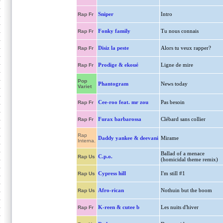
Sniper
Intro
Rap Fr
Fonky family
Tu nous connais
Rap Fr
Disiz la peste
Alors tu veux rapper?
Rap Fr
Prodige & ekoué
Ligne de mire
Rap Fr
Pop
Phantogram
News today
Variet
Cee-roo feat. mr zou
Pas besoin
Rap Fr
Furax barbarossa
Clébard sans collier
Rap Fr
Rap
Daddy yankee & deevani
Mirame
Interna.
Ballad of a menace
C.p.o.
Rap Us
(homicidal theme remix)
Cypress hill
I'm still #1
Rap Us
Afro-rican
Nothuin but the boom
Rap Us
K-reen & cutee b
Les nuits d'hiver
Rap Fr