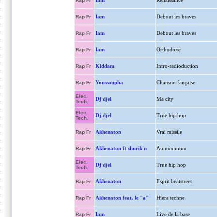
Iam
Renaissance
Rap Fr
Iam
Debout les braves
Rap Fr
Iam
Debout les braves
Rap Fr
Iam
Orthodoxe
Rap Fr
Kiddam
Intro-radioduction
Rap Fr
Youssoupha
Chanson fançaise
Rap Fr
Elec.
Dj djel
Ma city
Tech.
Elec.
Dj djel
True hip hop
Tech.
Akhenaton
Vrai missile
Rap Fr
Akhenaton ft shurik'n
Au minimum
Rap Fr
Elec.
Dj djel
True hip hop
Tech.
Akhenaton
Esprit beatstreet
Rap Fr
Akhenaton feat. le "a"
Hiera techne
Rap Fr
Iam
Live de la base
Rap Fr