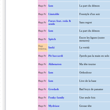
Iam
La part du démon
Rap Fr
Linstable
Freestyle d'un soir
Rap Fr
Furax feat. reda &
Sans regret
Rap Fr
sendo
Iam
La part du démon
Rap Fr
Encre les lignes (outre
Spitch
Rap Fr
mesures)
Rap
Inoki
La verità
Interna.
Pit baccardi
J'perds pas la main en solo
Rap Fr
Akhenaton
Ma tête tourne
Rap Fr
Iam
Orthodoxe
Rap Fr
Iam
Live de la base
Rap Fr
Grodash
Bad boyz de paname
Rap Fr
Fonky family
Une seule fois
Rap Fr
Mydriase
Grosse tête
Rap Fr