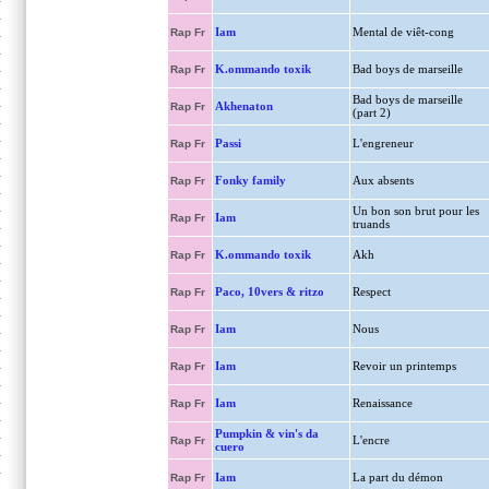
Iam
Mental de viêt-cong
Rap Fr
K.ommando toxik
Bad boys de marseille
Rap Fr
Bad boys de marseille
Akhenaton
Rap Fr
(part 2)
Passi
L'engreneur
Rap Fr
Fonky family
Aux absents
Rap Fr
Un bon son brut pour les
Iam
Rap Fr
truands
K.ommando toxik
Akh
Rap Fr
Paco, 10vers & ritzo
Respect
Rap Fr
Iam
Nous
Rap Fr
Iam
Revoir un printemps
Rap Fr
Iam
Renaissance
Rap Fr
Pumpkin & vin's da
L'encre
Rap Fr
cuero
Iam
La part du démon
Rap Fr