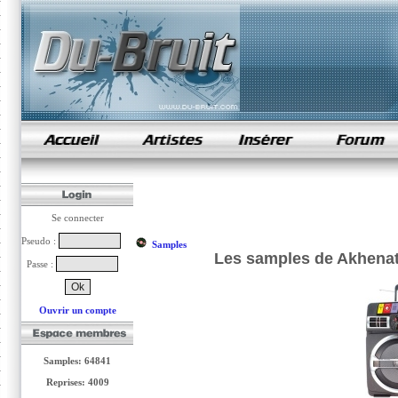
samples de rap
Se connecter
Pseudo :
Samples
Les samples de Akhenato
Passe :
Ouvrir un compte
Samples: 64841
Reprises: 4009