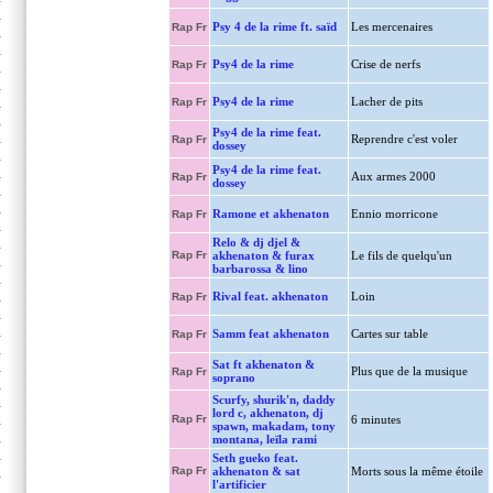
Psy 4 de la rime ft. saïd
Les mercenaires
Rap Fr
Psy4 de la rime
Crise de nerfs
Rap Fr
Psy4 de la rime
Lacher de pits
Rap Fr
Psy4 de la rime feat.
Reprendre c'est voler
Rap Fr
dossey
Psy4 de la rime feat.
Aux armes 2000
Rap Fr
dossey
Ramone et akhenaton
Ennio morricone
Rap Fr
Relo & dj djel &
Rap Fr
akhenaton & furax
Le fils de quelqu'un
barbarossa & lino
Rival feat. akhenaton
Loin
Rap Fr
Samm feat akhenaton
Cartes sur table
Rap Fr
Sat ft akhenaton &
Plus que de la musique
Rap Fr
soprano
Scurfy, shurik'n, daddy
lord c, akhenaton, dj
Rap Fr
6 minutes
spawn, makadam, tony
montana, leïla rami
Seth gueko feat.
Rap Fr
akhenaton & sat
Morts sous la même étoile
l'artificier