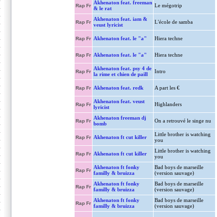
Akhenaton feat. freeman
Le mégotrip
Rap Fr
& le rat
Akhenaton feat. iam &
L'école de samba
Rap Fr
veust lyricist
Akhenaton feat. le "a"
Hiera techne
Rap Fr
Akhenaton feat. le "a"
Hiera techne
Rap Fr
Akhenaton feat. psy 4 de
Intro
Rap Fr
la rime et chien de paill
Akhenaton feat. redk
A part les €
Rap Fr
Akhenaton feat. veust
Highlanders
Rap Fr
lyricist
Akhenaton freeman dj
On a retrouvé le singe nu
Rap Fr
bomb
Little brother is watching
Akhenaton ft cut killer
Rap Fr
you
Little brother is watching
Akhenaton ft cut killer
Rap Fr
you
Akhenaton ft fonky
Bad boys de marseille
Rap Fr
familly & bruizza
(version sauvage)
Akhenaton ft fonky
Bad boys de marseille
Rap Fr
familly & bruizza
(version sauvage)
Akhenaton ft fonky
Bad boys de marseille
Rap Fr
familly & bruizza
(version sauvage)