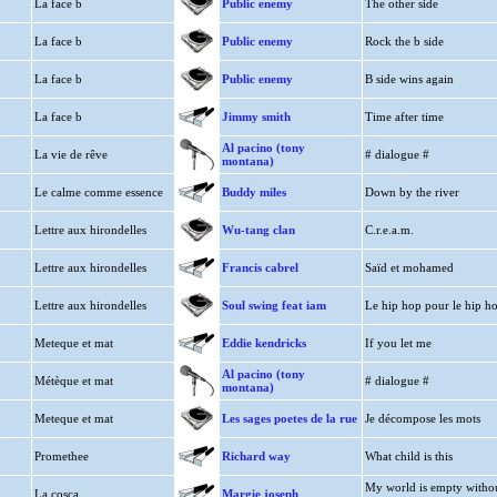
La face b
Public enemy
The other side
La face b
Public enemy
Rock the b side
La face b
Public enemy
B side wins again
La face b
Jimmy smith
Time after time
Al pacino (tony
La vie de rêve
# dialogue #
montana)
Le calme comme essence
Buddy miles
Down by the river
Lettre aux hirondelles
Wu-tang clan
C.r.e.a.m.
Lettre aux hirondelles
Francis cabrel
Saïd et mohamed
Lettre aux hirondelles
Soul swing feat iam
Le hip hop pour le hip h
Meteque et mat
Eddie kendricks
If you let me
Al pacino (tony
Métèque et mat
# dialogue #
montana)
Meteque et mat
Les sages poetes de la rue
Je décompose les mots
Promethee
Richard way
What child is this
My world is empty witho
La cosca
Margie joseph