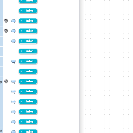
op
ut