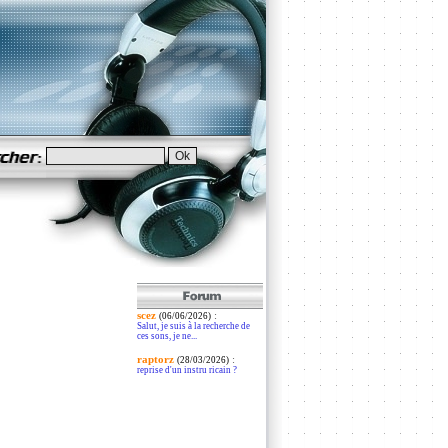
scez
:
(06/06/2026)
Salut, je suis à la recherche de
ces sons, je ne...
raptorz
:
(28/03/2026)
reprise d'un instru ricain ?