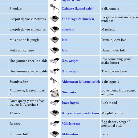
J'voulais
Cahuete (kamel saleh)
# dialogue #
La garde meurt mais ne s
L'esprit de vos cimeterres
Faf larage & shurik'n
rend pas
L'esprit de vos cimeterres
Shurik'n
Manifeste
Musique de la jungle
Iam
Demain, c'est loin
Petite apocalypse
Iam
Demain c'est loin
Into something (can't
Une journée chez le diable
O.v. wright
shake loose)
Une journée chez le diable
O.v. wright
The time we have
J'voulais dire
Akhenaton & kamel saleh
# dialogue #
Mon texte, le savon [part
Love theme from romeo
Nino rota
2]
and juliet
Parce qu'on y croit (feat.
Isaac hayes
Ike's mood
wallen & l'algerino)
12 mc's
Boogie down productions
My philosophy
Egg dance / wager /
Rooney
Miklós rózsa
nocturnal visit
Illuminachill
Akhenaton
Buzz