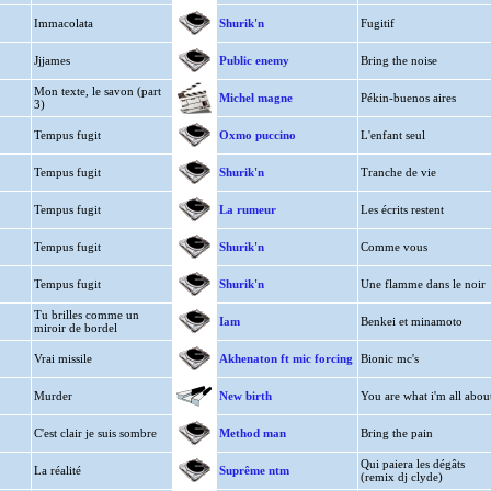
Immacolata
Shurik'n
Fugitif
Jjjames
Public enemy
Bring the noise
Mon texte, le savon (part
Michel magne
Pékin-buenos aires
3)
Tempus fugit
Oxmo puccino
L'enfant seul
Tempus fugit
Shurik'n
Tranche de vie
Tempus fugit
La rumeur
Les écrits restent
Tempus fugit
Shurik'n
Comme vous
Tempus fugit
Shurik'n
Une flamme dans le noir
Tu brilles comme un
Iam
Benkei et minamoto
miroir de bordel
Vrai missile
Akhenaton ft mic forcing
Bionic mc's
Murder
New birth
You are what i'm all abou
C'est clair je suis sombre
Method man
Bring the pain
Qui paiera les dégâts
La réalité
Suprême ntm
(remix dj clyde)