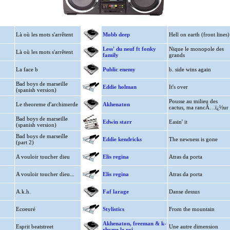
Là où les mots s'arrêtent
Mobb deep
Hell on earth (front lines)
Less' du neuf ft fonky
Nique le monopole des
Là où les mots s'arrêtent
family
grands
La face b
Public enemy
b. side wins again
Bad boys de marseille
Eddie holman
It's over
(spanish version)
Pousse au milieu des
Le theoreme d'archimerde
Akhenaton
cactus, ma rancÃ…ï¿½ur
Bad boys de marseille
Edwin starr
Easin' it
(spanish version)
Bad boys de marseille
Eddie kendricks
The newness is gone
(part 2)
A vouloir toucher dieu
Elis regina
Atras da porta
A vouloir toucher dieu...
Elis regina
Atras da porta
A.k.h.
Faf larage
Danse dessus
Ecoeuré
Stylistics
From the mountain
Akhenaton, freeman & k-
Esprit beatstreet
Une autre dimension
rhyme le roi