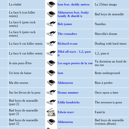
La réalité
Iam feat. daddy nuttea
La 25ème image
La face b (cut killer
Akhenaton feat. fonky
Bad boys de marseille
remix)
family & shurik'n
La face b (pete rock
Bob james
Nautilus
remix)
La face b (pete rock
The crusaders
Marcella's dream
remix)
La face b cut killer remix
Richard evans
Dealing with hard times
D&d all stars - 1,2, pass
La face b cut killer remix
1,2, pass it
it
Tu dormiras au fond de
Je suis peut-Ãªtre
Les sages poetes de la rue
ma rue
Un brin de haine
Iam
Reste underground
Ma tête tourne
Akhenaton
Rien à perdre
Sur les lèvres de la peur
Donna summer
Once upon a time
Bad boys de marseille
Eddie kendricks
The newness is gone
(part 2)
Bad boys de marseille
Edwin starr
Easin'in
(part 2)
Bad boys de marseille
Bad boys de marseille
Akhenaton
(part 2)
(version album)