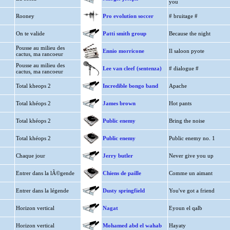
you
Rooney
Pro evolution soccer
# bruitage #
On te valide
Patti smith group
Because the night
Pousse au milieu des
Ennio morricone
Il saloon pyote
cactus, ma rancoeur
Pousse au milieu des
Lee van cleef (sentenza)
# dialogue #
cactus, ma rancoeur
Total kheops 2
Incredible bongo band
Apache
Total khéops 2
James brown
Hot pants
Total khéops 2
Public enemy
Bring the noise
Total khéops 2
Public enemy
Public enemy no. 1
Chaque jour
Jerry butler
Never give you up
Entrer dans la lÃ©gende
Chiens de paille
Comme un aimant
Entrer dans la légende
Dusty springfield
You've got a friend
Horizon vertical
Nagat
Eyoun el qalb
Horizon vertical
Mohamed abd el wahab
Hayaty