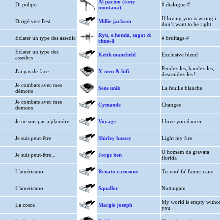
Al pacino (tony
Di polipo
# dialogue #
montana)
If loving you is wrong i
Dirigé vers l'est
Millie jackson
don’t want to be right
Ryu, e.honda, sagat &
Eclater un type des assedic
# bruitage #
chun-li
Eclater un type des
Keith mansfield
Exclusive blend
assedics
Pendez-les, bandez-les,
J'ai pas de face
X-men & hifi
descendez-les !
Je combats avec mes
Sens unik
La feuille blanche
démons
Je combats avec mes
Cymande
Changes
demons
Je ne suis pas a plaindre
Voyage
I love you dancer
Je suis peut-être
Shirley bassey
Light my fire
O homem da gravata
Je suis peut-être...
Jorge ben
florida
L'américano
Renato carosone
Tu vuo' fa' l'americano
L'americano
Squallor
Nottingam
My world is empty witho
La cosca
Margie joseph
you