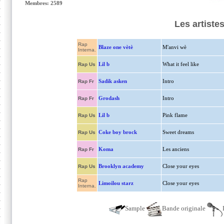
Membres: 2589
Les artiste
Rap
Blaze one vètè
M'anvi wè
Interna.
Lil b
What it feel like
Rap Us
Sadik asken
Intro
Rap Fr
Grodash
Intro
Rap Fr
Lil b
Pink flame
Rap Us
Coke boy brock
Sweet dreams
Rap Us
Koma
Les anciens
Rap Fr
Brooklyn academy
Close your eyes
Rap Us
Rap
Limoilou starz
Close your eyes
Interna.
Sample
Bande originale