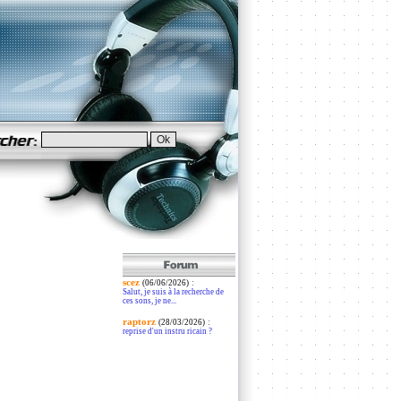
scez
:
(06/06/2026)
Salut, je suis à la recherche de
ces sons, je ne...
raptorz
:
(28/03/2026)
reprise d'un instru ricain ?