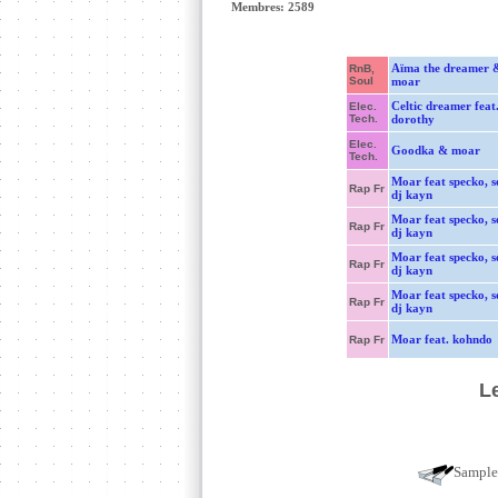
Membres: 2589
Aïma the dreamer 
RnB,
Soul
moar
Celtic dreamer feat
Elec.
Tech.
dorothy
Elec.
Goodka & moar
Tech.
Moar feat specko, s
Rap Fr
dj kayn
Moar feat specko, s
Rap Fr
dj kayn
Moar feat specko, s
Rap Fr
dj kayn
Moar feat specko, s
Rap Fr
dj kayn
Moar feat. kohndo
Rap Fr
L
Sampl