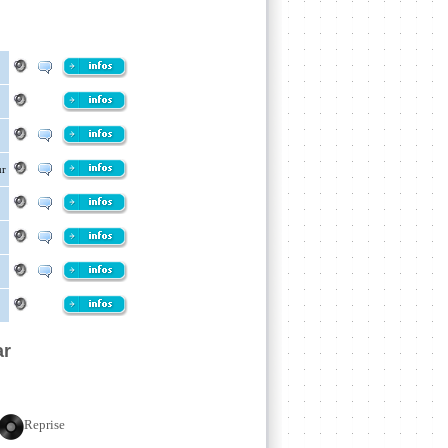
ur
ar
Reprise