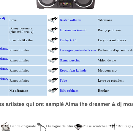
& dj
Love
Buster williams
Vibrations
.
Bonny portmore
Loreena mckennitt
Bonny portmore
(climax69 remix)
Like this like that
Funky 4 + 1
Do you want to rock
eisme,
Rimes infinies
Les sages poetes de la rue
Pas besoin d'apparaitre d
eisme,
Rimes infinies
Oxmo puccino
Vision de vie
eisme,
Rimes infinies
Rocca feat kohndo
Mot pour mot
eisme,
Rimes infinies
Fabe
Lettre au président
Ma définition
Billy cobham
Heather
es artistes qui ont samplé Aima the dreamer & dj mo
e
Bande originale
Dialogue de film
Phase scratchée
Bruitage