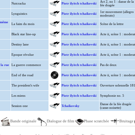
Act 2, no 1 : danse de la
Nutcracka
Piotr ilyitch tchaïkovski
fée dragée
1er mouvement (allegro
Lynguistics
Piotr ilyitch tchaïkovski
moderato)
i-même
La faim du mois
Piotr ilyitch tchaïkovski
Scène de la lettre
Black star line-up
Piotr ilyitch tchaïkovski
Acte ii, scène 1 : modera
Destiny lane
Piotr ilyitch tchaïkovski
Acte ii, scène 1 : modera
Epoque révolue
Piotr ilyitch tchaïkovski
Acte ii, scène 1 : modera
 la rue
La guerre commence
Piotr ilyitch tchaïkovski
Pas de deux
End of the road
Piotr ilyitch tchaïkovski
Acte ii, scène 1 : modera
The president's wife
Piotr ilyitch tchaïkovski
Ouverture solennelle 18
Les miens
Piotr ilyitch tchaïkovski
Symphonie no. 5
Danse de la fée dragée
Session one
Tchaïkovsky
(casse-noisette)
e
Bande originale
Dialogue de film
Phase scratchée
Bruitage