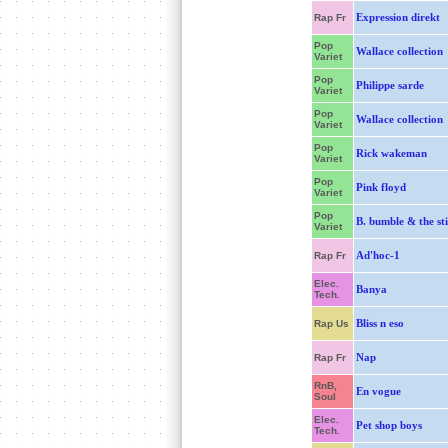
Expression direkt
Rap Fr
Pop
Wallace collection
Variet
Pop
Philippe sarde
Variet
Pop
Wallace collection
Variet
Pop
Rick wakeman
Variet
Pop
Pink floyd
Variet
Pop
B. bumble & the st
Variet
Ad'hoc-1
Rap Fr
Elec.
Banya
Tech.
Bliss n eso
Rap Us
Nap
Rap Fr
RnB,
En vogue
Soul
Elec.
Pet shop boys
Tech.