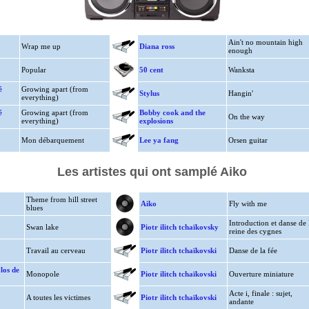
Ain't no mountain high
Wrap me up
Diana ross
enough
Popular
50 cent
Wanksta
é
Growing apart (from
Stylus
Hangin'
everything)
é
Growing apart (from
Bobby cook and the
On the way
everything)
explosions
Mon débarquement
Lee ya fang
Orsen guitar
Les artistes qui ont samplé Aiko
Theme from hill street
Aiko
Fly with me
blues
Introduction et danse de 
Swan lake
Piotr ilitch tchaïkovsky
reine des cygnes
Travail au cerveau
Piotr ilitch tchaïkovski
Danse de la fée
los de
Monopole
Piotr ilitch tchaïkovski
Ouverture miniature
Acte i, finale : sujet,
A toutes les victimes
Piotr ilitch tchaïkovski
andante