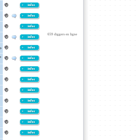
659 diggers en ligne
o
o