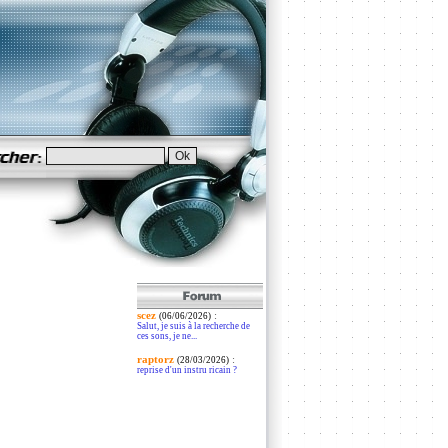
scez
:
(06/06/2026)
Salut, je suis à la recherche de
ces sons, je ne...
raptorz
:
(28/03/2026)
reprise d'un instru ricain ?