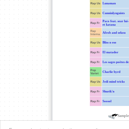
Lunaman
Rap Us
Cunninlynguists
Rap Us
Paco feat. sear lu
Rap Fr
et katana
Rap
Afrob and sekou
Interna.
Bliss n eso
Rap Us
El matador
Rap Fr
Les sages poètes de
Rap Fr
Pop
Charlie byrd
Variet
Jedi mind tricks
Rap Us
Shurik'n
Rap Fr
Soosol
Rap Fr
Sampl