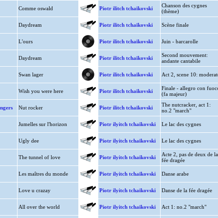
Chanson des cygnes
Comme oswald
Piotr ilitch tchaïkovski
(thème)
Daydream
Piotr ilitch tchaïkovski
Scène finale
L'ours
Piotr ilitch tchaïkovski
Juin - barcarolle
Second mouvement:
Daydream
Piotr ilitch tchaïkovski
andante cantabile
Swan lager
Piotr ilitch tchaïkovski
Act 2, scene 10: moderat
Finale - allegro con fuoc
Wish you were here
Piotr ilitch tchaïkovski
(fa majeur)
The nutcracker, act 1:
ingers
Nut rocker
Piotr ilitch tchaïkovski
no.2 "march"
Jumelles sur l'horizon
Piotr ilyitch tchaïkovski
Le lac des cygnes
Ugly dee
Piotr ilyitch tchaïkovski
Le lac des cygnes
Acte 2, pas de deux de la
The tunnel of love
Piotr ilyitch tchaïkovski
fée dragée
Les maîtres du monde
Piotr ilyitch tchaïkovski
Danse arabe
Love u crazay
Piotr ilyitch tchaïkovski
Danse de la fée dragée
All over the world
Piotr ilyitch tchaïkovski
Act 1: no.2 "march"