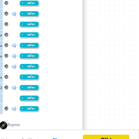
to
to
to
to
12
Reprise