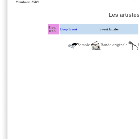
Membres: 2589
Les artist
Elec.
Deep forest
Sweet lullaby
Tech.
Sample
Bande originale