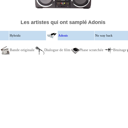
Les artistes qui ont samplé Adonis
Hybridz
Adonis
No way back
e
Bande originale
Dialogue de film
Phase scratchée
Bruitage