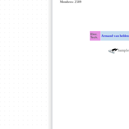
Membres: 2589
Elec.
Armand van helden
Tech.
Sampl