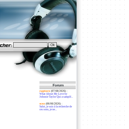
raptorz
:
(07/08/2026)
What About My Love by
Johnnie Taylor Qui a samplé...
scez
:
(06/06/2026)
Salut, je suis à la recherche de
ces sons, je ne...