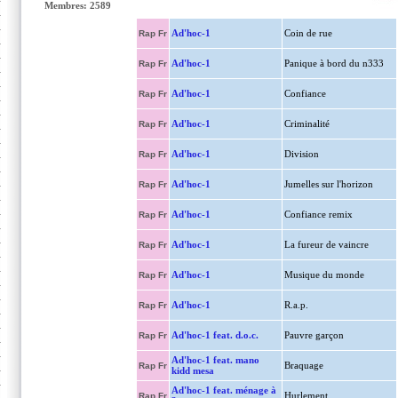
Membres: 2589
Ad'hoc-1
Coin de rue
Rap Fr
Ad'hoc-1
Panique à bord du n333
Rap Fr
Ad'hoc-1
Confiance
Rap Fr
Ad'hoc-1
Criminalité
Rap Fr
Ad'hoc-1
Division
Rap Fr
Ad'hoc-1
Jumelles sur l'horizon
Rap Fr
Ad'hoc-1
Confiance remix
Rap Fr
Ad'hoc-1
La fureur de vaincre
Rap Fr
Ad'hoc-1
Musique du monde
Rap Fr
Ad'hoc-1
R.a.p.
Rap Fr
Ad'hoc-1 feat. d.o.c.
Pauvre garçon
Rap Fr
Ad'hoc-1 feat. mano
Braquage
Rap Fr
kidd mesa
Ad'hoc-1 feat. ménage à
Hurlement
Rap Fr