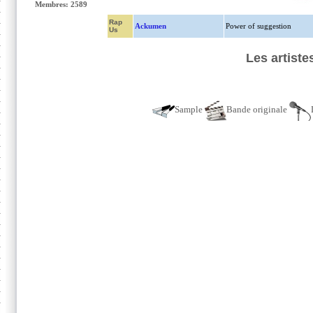
Membres: 2589
Rap
Ackumen
Power of suggestion
Us
Les artist
Sample
Bande originale