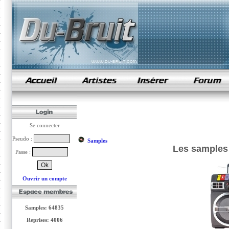
samples de rap
Se connecter
Pseudo :
Samples
Les samples 
Passe :
Ouvrir un compte
Samples: 64835
Reprises: 4006