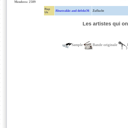
Membres: 2589
Rap
Absztrakkt and defekt36
Zuflucht
Us
Les artistes qui o
Sample
Bande originale