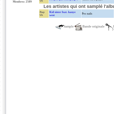
Us
Membres: 2589
Les artistes qui ont samplé l'al
Kid sister feat. kanye
Rap
Pro nails
Us
west
Sample
Bande originale