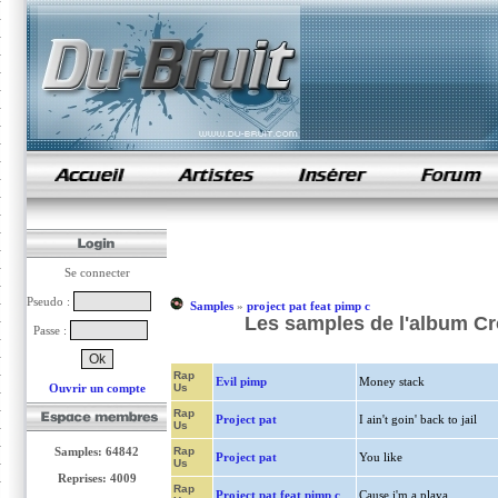
samples de rap
Se connecter
Pseudo :
Samples
»
project pat feat pimp c
Les samples de l'album Cr
Passe :
Rap
Evil pimp
Money stack
Ouvrir un compte
Us
Rap
Project pat
I ain't goin' back to jail
Us
Samples: 64842
Rap
Project pat
You like
Us
Reprises: 4009
Rap
Project pat feat pimp c
Cause i'm a playa