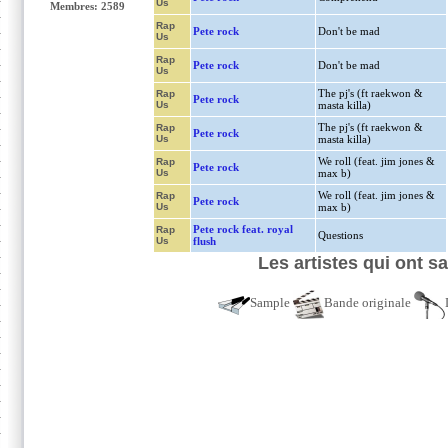
Us
Membres: 2589
Rap
Pete rock
Don't be mad
Us
Rap
Pete rock
Don't be mad
Us
The pj's (ft raekwon &
Rap
Pete rock
Us
masta killa)
The pj's (ft raekwon &
Rap
Pete rock
Us
masta killa)
We roll (feat. jim jones &
Rap
Pete rock
Us
max b)
We roll (feat. jim jones &
Rap
Pete rock
Us
max b)
Pete rock feat. royal
Rap
Questions
Us
flush
Les artistes qui ont s
Sample
Bande originale