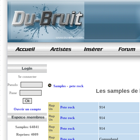
samples de rap
Se connecter
Pseudo :
Samples
»
pete rock
Les samples de l
Passe :
Rap
Pete rock
914
Ouvrir un compte
Us
Rap
Pete rock
914
Us
Samples: 64841
Rap
Pete rock
914
Us
Reprises: 4009
Rap
Pete rock
Comprehend