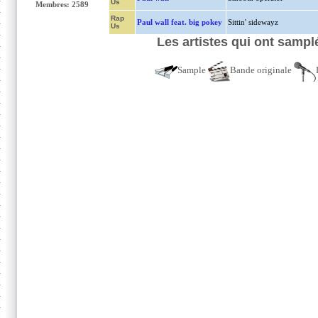
Us
Membres: 2589
Rap
Paul wall feat. big pokey
Sittin' sidewayz
Us
Les artistes qui ont samp
Sample
Bande originale