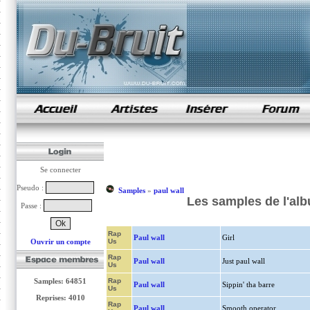
samples de rap
Se connecter
Pseudo :
Samples
»
paul wall
Les samples de l'al
Passe :
Rap
Paul wall
Girl
Ouvrir un compte
Us
Rap
Paul wall
Just paul wall
Us
Samples: 64851
Rap
Paul wall
Sippin' tha barre
Us
Reprises: 4010
Rap
Paul wall
Smooth operator