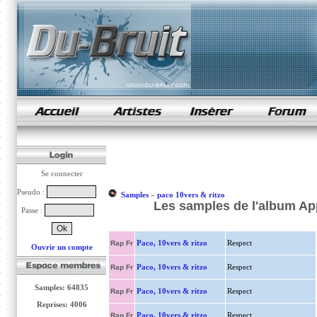
samples de rap
Se connecter
Pseudo :
Samples
»
paco 10vers & ritzo
Les samples de l'album App
Passe :
Paco, 10vers & ritzo
Respect
Rap Fr
Ouvrir un compte
Paco, 10vers & ritzo
Respect
Rap Fr
Samples: 64835
Paco, 10vers & ritzo
Respect
Rap Fr
Reprises: 4006
Paco, 10vers & ritzo
Respect
Rap Fr