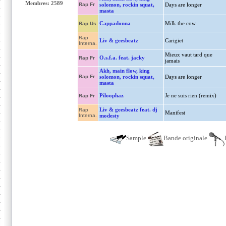
Membres: 2589
Rap Fr
solomon, rockin squat,
Days are longer
masta
Cappadonna
Milk the cow
Rap Us
Rap
Liv & geesbeatz
Carigiet
Interna.
Mieux vaut tard que
O.s.f.a. feat. jacky
Rap Fr
jamais
Akh, main flow, king
Rap Fr
solomon, rockin squat,
Days are longer
masta
Piloophaz
Je ne suis rien (remix)
Rap Fr
Liv & geesbeatz feat. dj
Rap
Manifest
Interna.
modesty
Sample
Bande originale