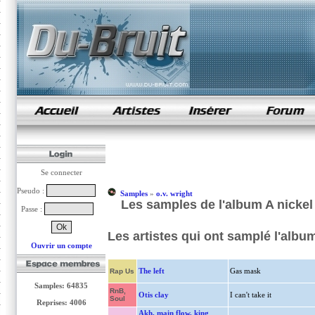
samples de rap
Se connecter
Pseudo :
Samples
»
o.v. wright
Les samples de l'album A nickel 
Passe :
Les artistes qui ont samplé l'album
Ouvrir un compte
The left
Gas mask
Rap Us
Samples: 64835
RnB,
Otis clay
I can't take it
Soul
Reprises: 4006
Akh, main flow, king