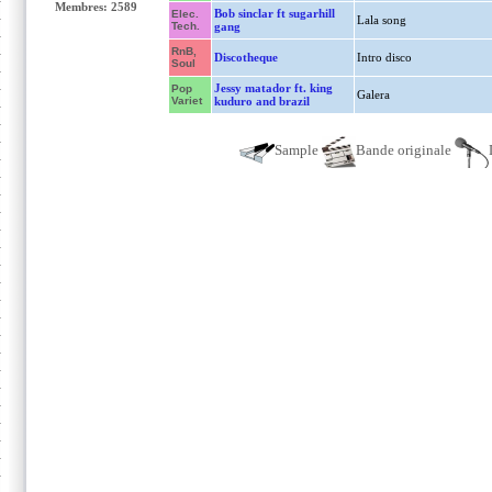
Membres: 2589
Bob sinclar ft sugarhill
Elec.
Lala song
Tech.
gang
RnB,
Discotheque
Intro disco
Soul
Jessy matador ft. king
Pop
Galera
Variet
kuduro and brazil
Sample
Bande originale