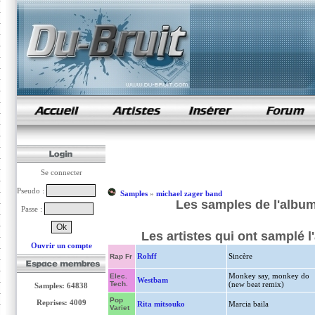
samples de rap
Se connecter
Pseudo :
Samples
»
michael zager band
Les samples de l'album
Passe :
Les artistes qui ont samplé l
Ouvrir un compte
Rohff
Sincère
Rap Fr
Monkey say, monkey do
Elec.
Westbam
Tech.
(new beat remix)
Samples: 64838
Pop
Reprises: 4009
Rita mitsouko
Marcia baila
Variet