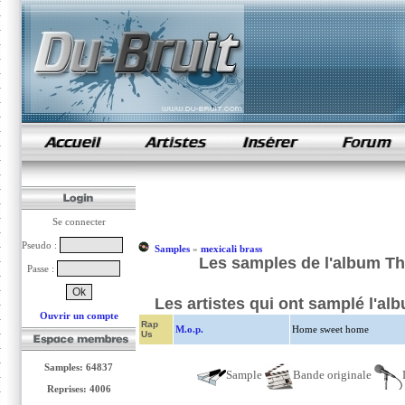
samples de rap
Se connecter
Pseudo :
Samples
»
mexicali brass
Les samples de l'album Th
Passe :
Les artistes qui ont samplé l'a
Ouvrir un compte
Rap
M.o.p.
Home sweet home
Us
Samples: 64837
Sample
Bande originale
Reprises: 4006