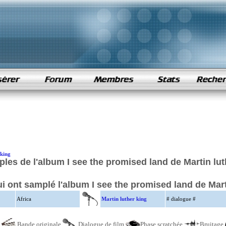
 king
les de l'album I see the promised land de Martin lut
ui ont samplé l'album I see the promised land de Mart
Africa
Martin luther king
# dialogue #
e
Bande originale
Dialogue de film
Phase scratchée
Bruitage