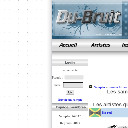
samples de rap
Se connecter
Pseudo :
Passe :
Samples
»
martin luther
Les samp
Ouvrir un compte
Les artistes q
Big red
Reggae
Samples: 64837
Reprises: 4009
Sampl