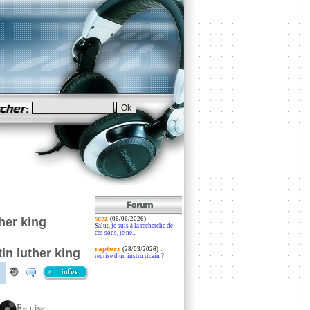
scez
:
her king
(06/06/2026)
Salut, je suis à la recherche de
ces sons, je ne...
raptorz
:
(28/03/2026)
in luther king
reprise d'un instru ricain ?
Reprise