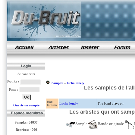
samples de rap
Se connecter
Pseudo :
Samples
»
lucha lonely
Les samples de l'al
Passe :
Rap
Lucha lonely
The band plays on
Ouvrir un compte
Interna.
Les artistes qui ont sampl
Samples: 64837
Sample
Bande originale
Reprises: 4006