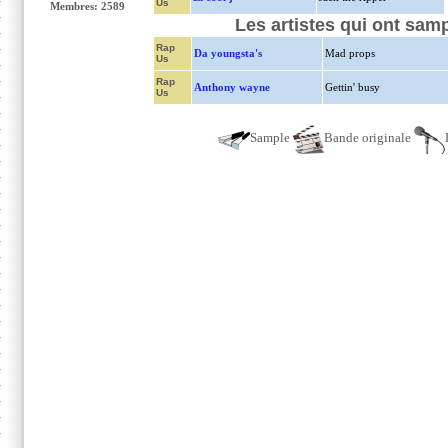
Us
Membres: 2589
Les artistes qui ont samp
Rap
Da youngsta's
Mad props
Us
Rap
Anthony wayne
Gettin' busy
Us
Sample
Bande originale