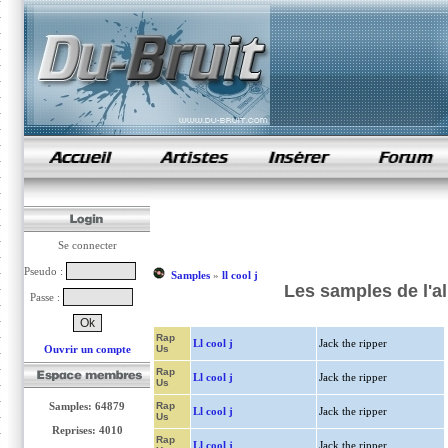
samples de rap
Se connecter
Pseudo :
Samples
»
ll cool j
Les samples de l'al
Passe :
Rap
Ll cool j
Jack the ripper
Ouvrir un compte
Us
Rap
Ll cool j
Jack the ripper
Us
Samples: 64879
Rap
Ll cool j
Jack the ripper
Us
Reprises: 4010
Rap
Ll cool j
Jack the ripper