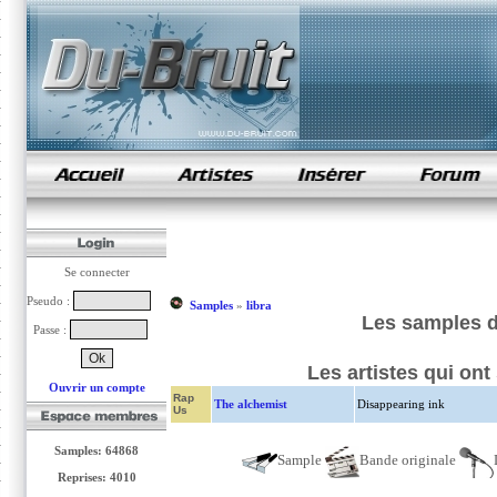
samples de rap
Se connecter
Pseudo :
Samples
»
libra
Les samples d
Passe :
Les artistes qui on
Ouvrir un compte
Rap
The alchemist
Disappearing ink
Us
Samples: 64868
Sample
Bande originale
Reprises: 4010