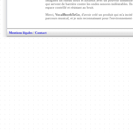
Imaginez un rideau doux et luxueux avec un pouvoir dissimulé. 
qui servent de barrière contre les ondes sonores indésirables. I
espace contrôlé et résistant au bruit.
Merci,
VocalBoothToGo
, d'avoir créé un produit qui m'a inci
parcours musical, et je suis reconnaissant pour l'environnement c
Mentions légales
/
Contact