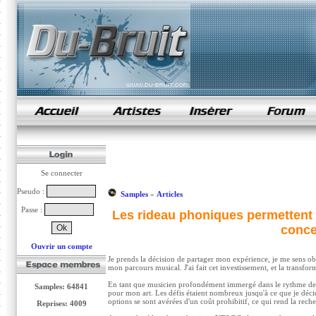
samples de rap
Se connecter
Pseudo :
Samples
»
Articles
Passe :
Les rideau phoniques permettent d
conce
Ouvrir un compte
Je prends la décision de partager mon expérience, je me sens ob
mon parcours musical. J'ai fait cet investissement, et la transfo
En tant que musicien profondément immergé dans le rythme de 
Samples: 64841
pour mon art. Les défis étaient nombreux jusqu'à ce que je décid
options se sont avérées d'un coût prohibitif, ce qui rend la rech
Reprises: 4009