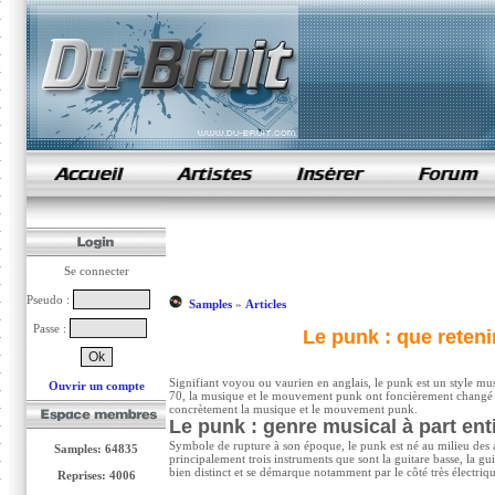
samples de rap
Se connecter
Pseudo :
Samples
»
Articles
Passe :
Le punk : que reten
Signifiant voyou ou vaurien en anglais, le punk est un style mu
Ouvrir un compte
70, la musique et le mouvement punk ont foncièrement changé la
concrètement la musique et le mouvement punk.
Le punk : genre musical à part ent
Symbole de rupture à son époque, le punk est né au milieu des a
Samples: 64835
principalement trois instruments que sont la guitare basse, la gui
bien distinct et se démarque notamment par le côté très électriqu
Reprises: 4006