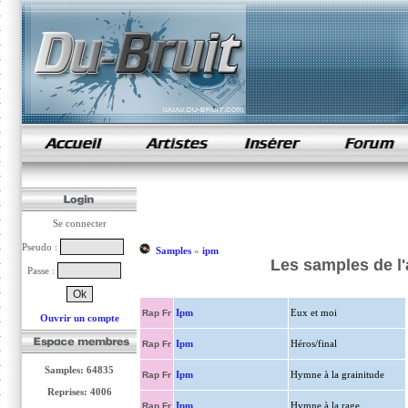
samples de rap
Se connecter
Pseudo :
Samples
»
ipm
Les samples de l
Passe :
Ipm
Eux et moi
Rap Fr
Ouvrir un compte
Ipm
Héros/final
Rap Fr
Samples: 64835
Ipm
Hymne à la grainitude
Rap Fr
Reprises: 4006
Ipm
Hymne à la rage
Rap Fr