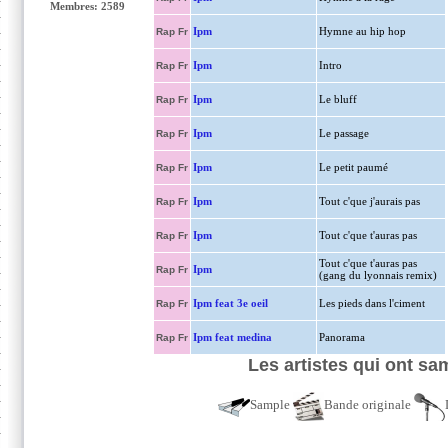
Membres: 2589
Ipm
Hymne au hip hop
Rap Fr
Ipm
Intro
Rap Fr
Ipm
Le bluff
Rap Fr
Ipm
Le passage
Rap Fr
Ipm
Le petit paumé
Rap Fr
Ipm
Tout c'que j'aurais pas
Rap Fr
Ipm
Tout c'que t'auras pas
Rap Fr
Tout c'que t'auras pas
Ipm
Rap Fr
(gang du lyonnais remix)
Ipm feat 3e oeil
Les pieds dans l'ciment
Rap Fr
Ipm feat medina
Panorama
Rap Fr
Les artistes qui ont sa
Sample
Bande originale