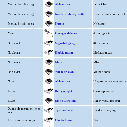
Mental de viêt-cong
Akhenaton
Lyrix files
Mental de viet-cong
Iam feat. daddy nuttea
Un cri court dans la nuit
Mental de viêt-cong
Nuttea
N (haine)
Murs
Georges delerue
# dialogue #
Noble art
Sugarhill gang
8th wonder
Noble art
Herbie mann
Mediterranean
Noble art
Matt
Miss
Noble art
Wu-tang clan
Method man
Nous
Akhenaton
L'esprit de vos cimeterres
Pause
Betty wright
Clean up woman
Pause
Eric b & rakim
I know you got soul
Quand ils rentraient chez
Tyrone davis
I wake up crying
eux
Revoir un printemps
Chaka khan
Fate