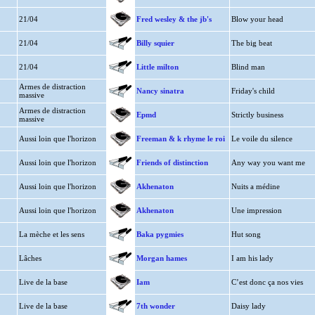
21/04
Fred wesley & the jb's
Blow your head
21/04
Billy squier
The big beat
21/04
Little milton
Blind man
Armes de distraction
Nancy sinatra
Friday's child
massive
Armes de distraction
Epmd
Strictly business
massive
Aussi loin que l'horizon
Freeman & k rhyme le roi
Le voile du silence
Aussi loin que l'horizon
Friends of distinction
Any way you want me
Aussi loin que l'horizon
Akhenaton
Nuits a médine
Aussi loin que l'horizon
Akhenaton
Une impression
La mèche et les sens
Baka pygmies
Hut song
Lâches
Morgan hames
I am his lady
Live de la base
Iam
C’est donc ça nos vies
Live de la base
7th wonder
Daisy lady