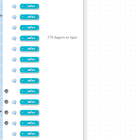
rt
279 diggers en ligne
se