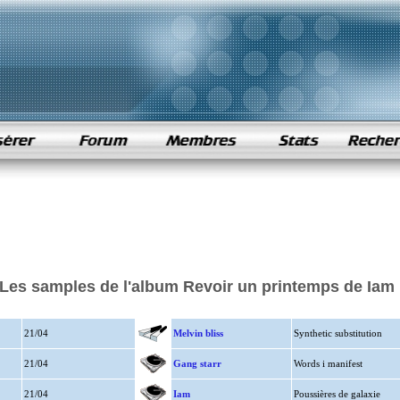
Les samples de l'album Revoir un printemps de Iam
21/04
Melvin bliss
Synthetic substitution
21/04
Gang starr
Words i manifest
21/04
Iam
Poussières de galaxie