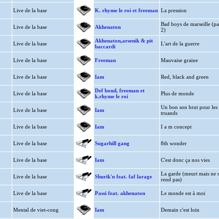
Live de la base
K. rhyme le roi et freeman
La pression
Bad boys de marseille (pa
Live de la base
Akhenaton
2)
Akhenaton,arsenik & pit
Live de la base
L'art de la guerre
baccardi
Live de la base
Freeman
Mauvaise graine
Live de la base
Iam
Red, black and green
Def bond, freeman et
Live de la base
Plus de monde
k.rhyme le roi
Un bon son brut pour les
Live de la base
Iam
truands
Live de la base
Iam
I a m concept
Live de la base
Sugarhill gang
8th wonder
Live de la base
Iam
C'est donc ça nos vies
La garde (meurt mais ne 
Live de la base
Shurik'n feat. faf larage
rend pas)
Live de la base
Passi feat. akhenaton
Le monde est à moi
Mental de viet-cong
Iam
Demain c'est loin