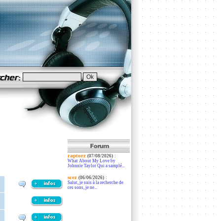
raptorz
:
(07/08/2026)
What About My Love by
Johnnie Taylor Qui a samplé...
scez
:
(06/06/2026)
Salut, je suis à la recherche de
ces sons, je ne...