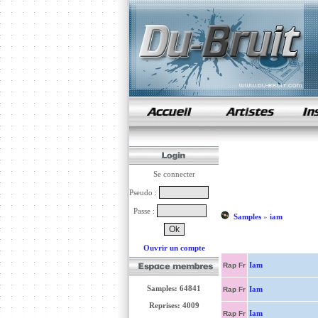
samples de rap
Se connecter
Pseudo :
Passe :
Samples
»
iam
Ouvrir un compte
Iam
Rap Fr
Samples: 64841
Iam
Rap Fr
Reprises: 4009
Iam
Rap Fr