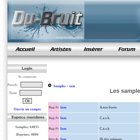
samples de rap
Se connecter
Pseudo :
Samples
»
iam
Les samples
Passe :
Iam
A nos boots
Rap Fr
Ouvrir un compte
Iam
C.a.s.h.
Rap Fr
Samples: 64835
Iam
C.a.s.h.
Rap Fr
Reprises: 4006
Iam
Dj daz présente...
Rap Fr