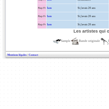
Iam
Si j'avais 20 ans
Rap Fr
Iam
Si j'avais 20 ans
Rap Fr
Iam
Si j'avais 20 ans
Rap Fr
Les artistes qui 
Sample
Bande originale
Mentions légales
/
Contact