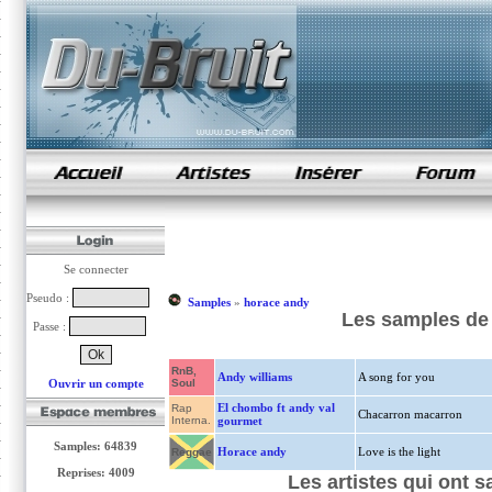
samples de rap
Se connecter
Pseudo :
Samples
»
horace andy
Les samples de 
Passe :
RnB,
Andy williams
A song for you
Ouvrir un compte
Soul
El chombo ft andy val
Rap
Chacarron macarron
Interna.
gourmet
Samples: 64839
Horace andy
Love is the light
Reggae
Reprises: 4009
Les artistes qui ont 