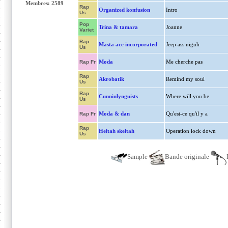
Membres: 2589
Rap
Organized konfusion
Intro
Us
Pop
Trina & tamara
Joanne
Variet
Rap
Masta ace incorporated
Jeep ass niguh
Us
Moda
Me cherche pas
Rap Fr
Rap
Akrobatik
Remind my soul
Us
Rap
Cunninlynguists
Where will you be
Us
Moda & dan
Qu'est-ce qu'il y a
Rap Fr
Rap
Heltah skeltah
Operation lock down
Us
Sample
Bande originale