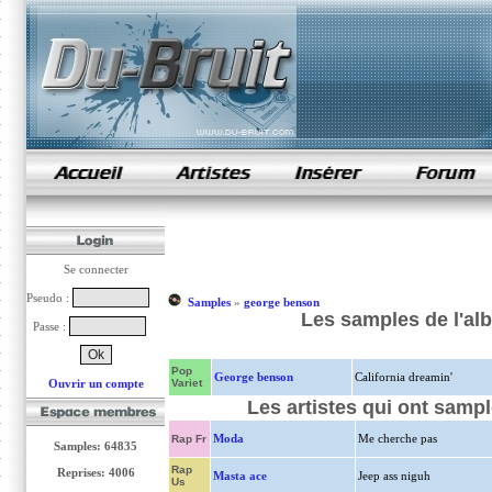
samples de rap
Se connecter
Pseudo :
Samples
»
george benson
Les samples de l'al
Passe :
Pop
George benson
California dreamin'
Ouvrir un compte
Variet
Les artistes qui ont samp
Moda
Me cherche pas
Rap Fr
Samples: 64835
Rap
Reprises: 4006
Masta ace
Jeep ass niguh
Us