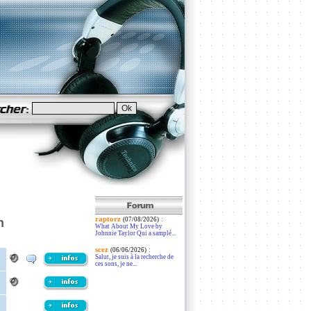
raptorz
:
n
(07/08/2026)
What About My Love by
Johnnie Taylor Qui a samplé...
scez
:
(06/06/2026)
Salut, je suis à la recherche de
ces sons, je ne...