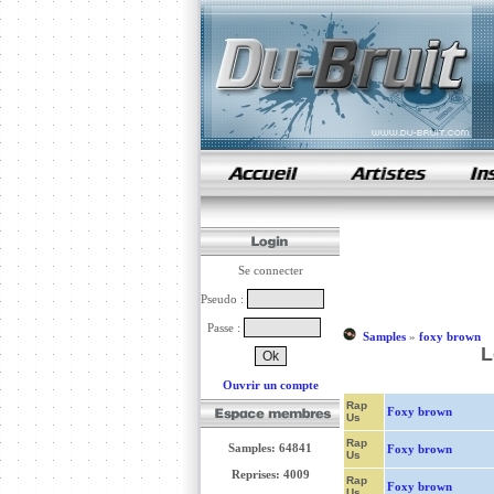
samples de rap
Se connecter
Pseudo :
Passe :
Samples
»
foxy brown
L
Ouvrir un compte
Rap
Foxy brown
Us
Rap
Samples: 64841
Foxy brown
Us
Reprises: 4009
Rap
Foxy brown
Us