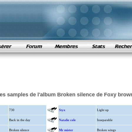
es samples de l'album Broken silence de Foxy brow
730
Styx
Light up
Back in the day
Natalie cole
Inseparable
Broken silence
Mr mister
Broken wings