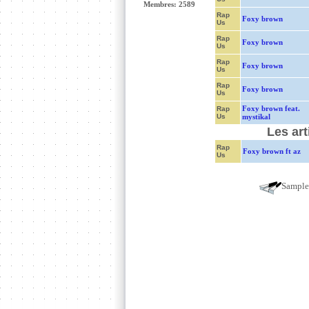
Membres: 2589
Rap
Foxy brown
Us
Rap
Foxy brown
Us
Rap
Foxy brown
Us
Rap
Foxy brown
Us
Foxy brown feat.
Rap
Us
mystikal
Les ar
Rap
Foxy brown ft az
Us
Sampl