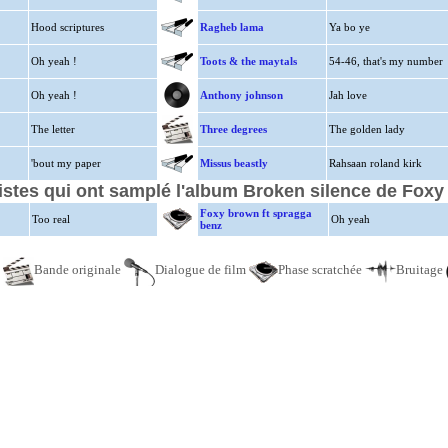
Hood scriptures
Ragheb lama
Ya bo ye
Oh yeah !
Toots & the maytals
54-46, that's my number
Oh yeah !
Anthony johnson
Jah love
The letter
Three degrees
The golden lady
'bout my paper
Missus beastly
Rahsaan roland kirk
tistes qui ont samplé l'album Broken silence de Fox
Foxy brown ft spragga
Too real
Oh yeah
benz
e
Bande originale
Dialogue de film
Phase scratchée
Bruitage