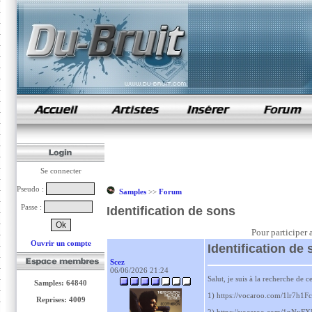
samples de rap
Se connecter
Pseudo :
Samples
>>
Forum
Passe :
Identification de sons
Pour participer 
Ouvrir un compte
Identification de
Scez
06/06/2026 21:24
Salut, je suis à la recherche de 
Samples: 64840
1) https://vocaroo.com/1lr7h1
Reprises: 4009