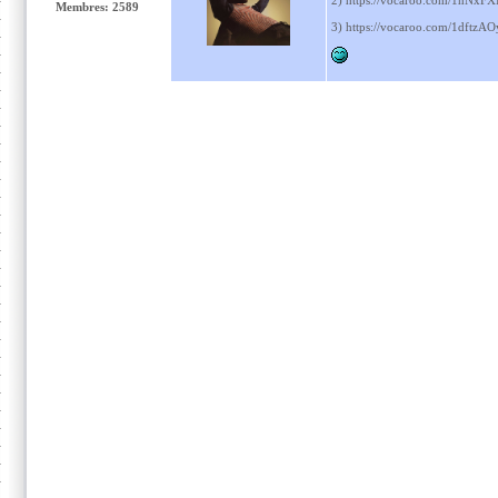
2) https://vocaroo.com/1nNxF
Membres: 2589
3) https://vocaroo.com/1dftzA