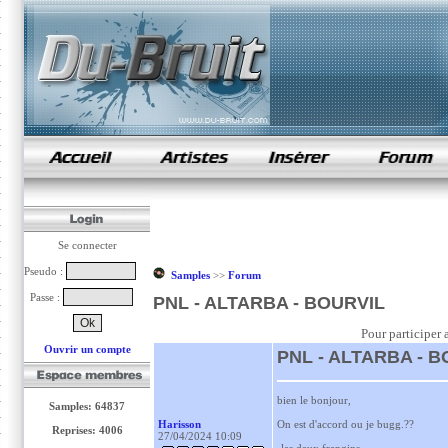
samples de rap
Se connecter
Pseudo :
Samples
>>
Forum
Passe :
PNL - ALTARBA - BOURVIL
Pour participer 
Ouvrir un compte
PNL - ALTARBA - B
bien le bonjour,
Samples: 64837
Harisson
On est d'accord ou je bugg.??
Reprises: 4006
27/04/2024 10:09