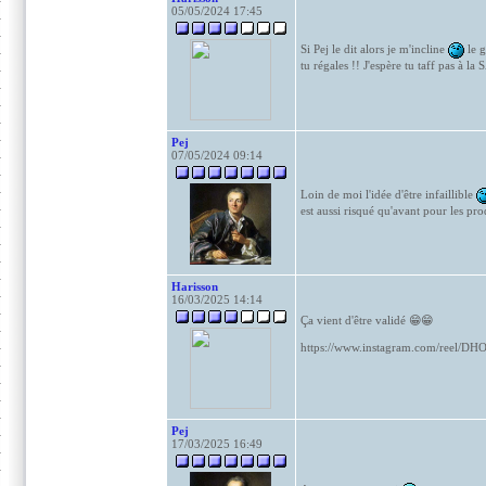
05/05/2024 17:45
Si Pej le dit alors je m'incline
le g
tu régales !! J'espère tu taff pas à 
Pej
07/05/2024 09:14
Loin de moi l'idée d'être infaillible
est aussi risqué qu'avant pour les pro
Harisson
16/03/2025 14:14
Ça vient d'être validé 😁😁
https://www.instagram.com/reel
Pej
17/03/2025 16:49