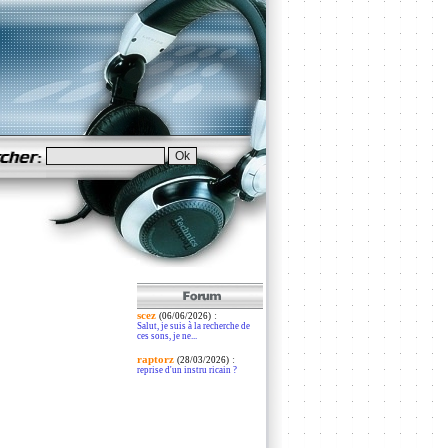
scez
:
(06/06/2026)
Salut, je suis à la recherche de
ces sons, je ne...
raptorz
:
(28/03/2026)
reprise d'un instru ricain ?