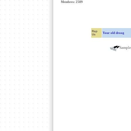
Membres: 2589
Rap
Your old droog
Us
Sampl