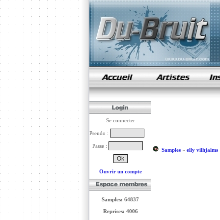
samples de rap
Se connecter
Pseudo :
Passe :
Samples
»
elly vilhjalms
Ouvrir un compte
Samples: 64837
Reprises: 4006