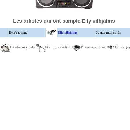
Les artistes qui ont samplé Elly vilhjalms
Here's johnny
Elly vilhjalms
Sveitin milli sanda
e
Bande originale
Dialogue de film
Phase scratchée
Bruitage