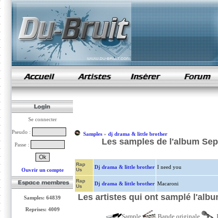
samples de rap
Se connecter
Pseudo :
Samples
»
dj drama & little brother
Les samples de l'album Sepa
Passe :
Rap
Dj drama & little brother
I need you
Ouvrir un compte
Us
Rap
Dj drama & little brother
Macaroni
Us
Les artistes qui ont samplé l'albu
Samples: 64839
Reprises: 4009
Sample
Bande originale